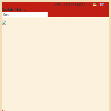
info@aikido-dojo-berlin.de
| +49 15734868032 |
Soziale Netzwerke:
präzise & dynamische
Selbstverteidigung durch Aikido: Wir
sind eine professionelle Schule für
Aikido & Kenjutsu. Wir bieten Jeden
Tag Training für Anfänger und
Fortgeschrittene an, auch für
Jugendliche und Kinder ab 5 Jahre.
Unser Aikido-Training fördert
Koordination, Konzentration sowie
Selbstbewusstsein.