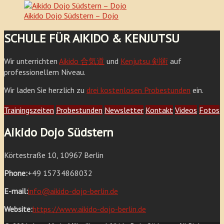
Aikido Dojo Südstern – Dojo
SCHULE FÜR AIKIDO & KENJUTSU
Wir unterrichten
Aikido 合気道
und
Kenjutsu 剣術
auf
professionellem Niveau.
Wir laden Sie herzlich zu
drei kostenlosen Probestunden
ein.
Trainingszeiten
Probestunden
Newsletter
Kontakt
Videos
Fotos
Aikido Dojo Südstern
Körtestraße 10, 10967 Berlin
Phone:
+49 15734868032
E-mail:
info@aikido-dojo-berlin.de
Website:
https://www.aikido-dojo-berlin.de