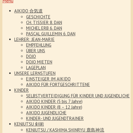
Menu
AIKIDO 合気道
GESCHICHTE
CH. TISSIER 8. DAN
MICHEL ERB 6. DAN
PASCAL GUILLEMIN 6. DAN
LEHRER: JEAN-MARIE
EMPFEHLUNG
ÜBER UNS
DOJO
DOJO MIETEN
LAGEPLAN
UNSERE LERNSTUFEN
EINSTEIGER IM AIKIDO
AIKIDO FÜR FORTGESCHRITTENE
KINDER
SELBSTVERTEIDIGUNG FÜR KINDER UND JUGENDLICHE
AIKIDO KINDER (5 bis 7 Jahre)
AIKIDO KINDER (8 – 12 Jahre)
AIKIDO JUGENDLICHE
KINDER- UND JUGENDTRAINER
KENJUTSU 剣術
KENJUTSU / KASHIMA SHINRYU 鹿島神流