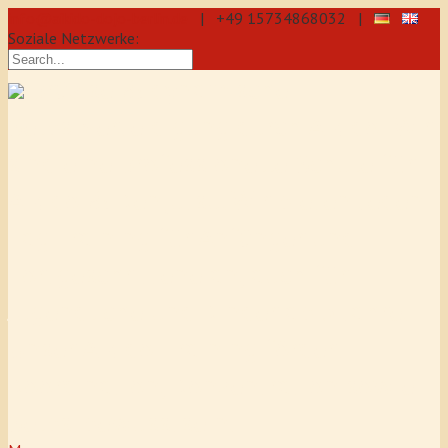
info@aikido-dojo-berlin.de
| +49 15734868032 |
Soziale Netzwerke:
präzise & dynamische
Selbstverteidigung durch Aikido: Wir
sind eine professionelle Schule für
Aikido & Kenjutsu. Wir bieten Jeden
Tag Training für Anfänger und
Fortgeschrittene an, auch für
Jugendliche und Kinder ab 5 Jahre.
Unser Aikido-Training fördert
Koordination, Konzentration sowie
Selbstbewusstsein.