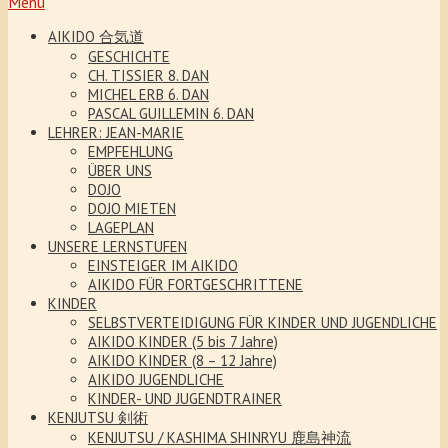
Menu
AIKIDO 合気道
GESCHICHTE
CH. TISSIER 8. DAN
MICHEL ERB 6. DAN
PASCAL GUILLEMIN 6. DAN
LEHRER: JEAN-MARIE
EMPFEHLUNG
ÜBER UNS
DOJO
DOJO MIETEN
LAGEPLAN
UNSERE LERNSTUFEN
EINSTEIGER IM AIKIDO
AIKIDO FÜR FORTGESCHRITTENE
KINDER
SELBSTVERTEIDIGUNG FÜR KINDER UND JUGENDLICHE
AIKIDO KINDER (5 bis 7 Jahre)
AIKIDO KINDER (8 – 12 Jahre)
AIKIDO JUGENDLICHE
KINDER- UND JUGENDTRAINER
KENJUTSU 剣術
KENJUTSU / KASHIMA SHINRYU 鹿島神流