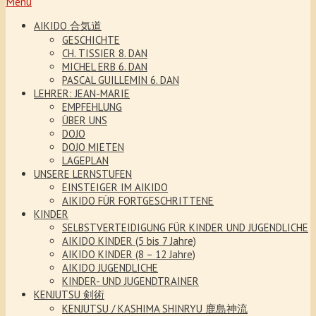
Menu
AIKIDO 合気道
GESCHICHTE
CH. TISSIER 8. DAN
MICHEL ERB 6. DAN
PASCAL GUILLEMIN 6. DAN
LEHRER: JEAN-MARIE
EMPFEHLUNG
ÜBER UNS
DOJO
DOJO MIETEN
LAGEPLAN
UNSERE LERNSTUFEN
EINSTEIGER IM AIKIDO
AIKIDO FÜR FORTGESCHRITTENE
KINDER
SELBSTVERTEIDIGUNG FÜR KINDER UND JUGENDLICHE
AIKIDO KINDER (5 bis 7 Jahre)
AIKIDO KINDER (8 – 12 Jahre)
AIKIDO JUGENDLICHE
KINDER- UND JUGENDTRAINER
KENJUTSU 剣術
KENJUTSU / KASHIMA SHINRYU 鹿島神流