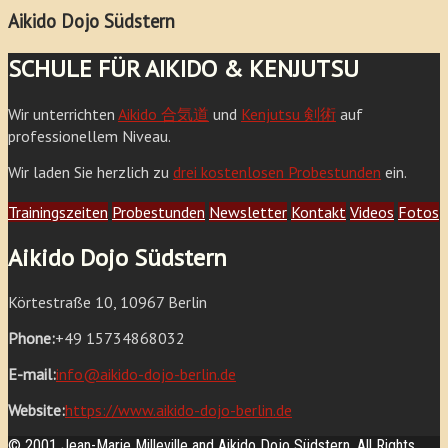
Aikido Dojo Südstern
SCHULE FÜR AIKIDO & KENJUTSU
Wir unterrichten
Aikido 合気道
und
Kenjutsu 剣術
auf
professionellem Niveau.
Wir laden Sie herzlich zu
drei kostenlosen Probestunden
ein.
Trainingszeiten
Probestunden
Newsletter
Kontakt
Videos
Fotos
Aikido Dojo Südstern
Körtestraße 10, 10967 Berlin
Phone:
+49 15734868032
E-mail:
info@aikido-dojo-berlin.de
Website:
https://www.aikido-dojo-berlin.de
© 2001 Jean-Marie Milleville and Aikido Dojo Südstern. All Rights