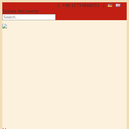
info@aikido-dojo-berlin.de
| +49 15734868032 |
Soziale Netzwerke:
präzise & dynamische
Selbstverteidigung durch Aikido: Wir
sind eine professionelle Schule für
Aikido & Kenjutsu. Wir bieten Jeden
Tag Training für Anfänger und
Fortgeschrittene an, auch für
Jugendliche und Kinder ab 5 Jahre.
Unser Aikido-Training fördert
Koordination, Konzentration sowie
Selbstbewusstsein.