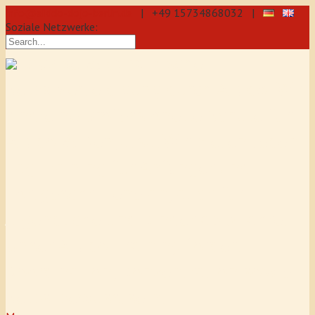
info@aikido-dojo-berlin.de
| +49 15734868032 |
Soziale Netzwerke:
präzise & dynamische
Selbstverteidigung durch Aikido: Wir
sind eine professionelle Schule für
Aikido & Kenjutsu. Wir bieten Jeden
Tag Training für Anfänger und
Fortgeschrittene an, auch für
Jugendliche und Kinder ab 5 Jahre.
Unser Aikido-Training fördert
Koordination, Konzentration sowie
Selbstbewusstsein.