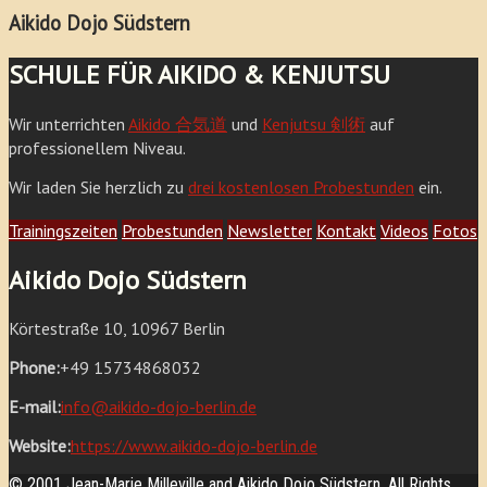
Aikido Dojo Südstern
SCHULE FÜR AIKIDO & KENJUTSU
Wir unterrichten
Aikido 合気道
und
Kenjutsu 剣術
auf
professionellem Niveau.
Wir laden Sie herzlich zu
drei kostenlosen Probestunden
ein.
Trainingszeiten
Probestunden
Newsletter
Kontakt
Videos
Fotos
Aikido Dojo Südstern
Körtestraße 10, 10967 Berlin
Phone:
+49 15734868032
E-mail:
info@aikido-dojo-berlin.de
Website:
https://www.aikido-dojo-berlin.de
© 2001 Jean-Marie Milleville and Aikido Dojo Südstern. All Rights