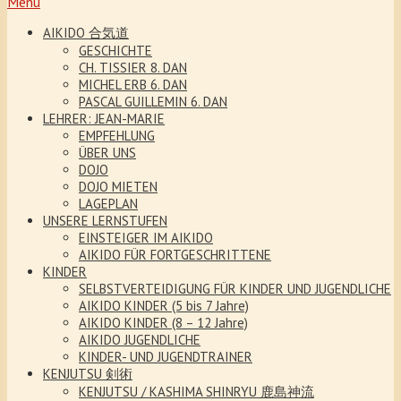
Menu
AIKIDO 合気道
GESCHICHTE
CH. TISSIER 8. DAN
MICHEL ERB 6. DAN
PASCAL GUILLEMIN 6. DAN
LEHRER: JEAN-MARIE
EMPFEHLUNG
ÜBER UNS
DOJO
DOJO MIETEN
LAGEPLAN
UNSERE LERNSTUFEN
EINSTEIGER IM AIKIDO
AIKIDO FÜR FORTGESCHRITTENE
KINDER
SELBSTVERTEIDIGUNG FÜR KINDER UND JUGENDLICHE
AIKIDO KINDER (5 bis 7 Jahre)
AIKIDO KINDER (8 – 12 Jahre)
AIKIDO JUGENDLICHE
KINDER- UND JUGENDTRAINER
KENJUTSU 剣術
KENJUTSU / KASHIMA SHINRYU 鹿島神流