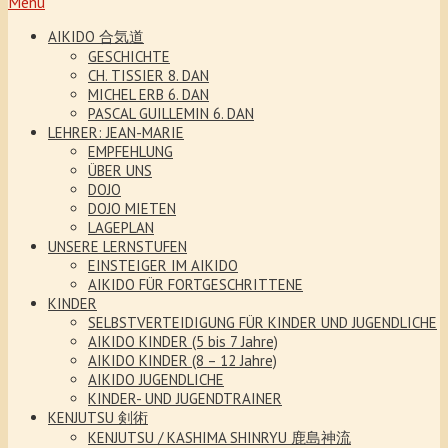
Menu
AIKIDO 合気道
GESCHICHTE
CH. TISSIER 8. DAN
MICHEL ERB 6. DAN
PASCAL GUILLEMIN 6. DAN
LEHRER: JEAN-MARIE
EMPFEHLUNG
ÜBER UNS
DOJO
DOJO MIETEN
LAGEPLAN
UNSERE LERNSTUFEN
EINSTEIGER IM AIKIDO
AIKIDO FÜR FORTGESCHRITTENE
KINDER
SELBSTVERTEIDIGUNG FÜR KINDER UND JUGENDLICHE
AIKIDO KINDER (5 bis 7 Jahre)
AIKIDO KINDER (8 – 12 Jahre)
AIKIDO JUGENDLICHE
KINDER- UND JUGENDTRAINER
KENJUTSU 剣術
KENJUTSU / KASHIMA SHINRYU 鹿島神流