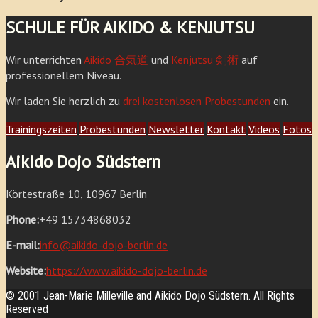
SCHULE FÜR AIKIDO & KENJUTSU
Wir unterrichten
Aikido 合気道
und
Kenjutsu 剣術
auf
professionellem Niveau.
Wir laden Sie herzlich zu
drei kostenlosen Probestunden
ein.
Trainingszeiten
Probestunden
Newsletter
Kontakt
Videos
Fotos
Aikido Dojo Südstern
Körtestraße 10, 10967 Berlin
Phone:
+49 15734868032
E-mail:
info@aikido-dojo-berlin.de
Website:
https://www.aikido-dojo-berlin.de
© 2001 Jean-Marie Milleville and Aikido Dojo Südstern. All Rights
Reserved