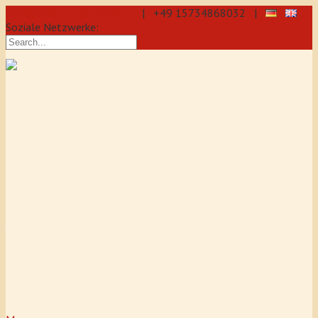
info@aikido-dojo-berlin.de
| +49 15734868032 |
Soziale Netzwerke:
präzise & dynamische
Selbstverteidigung durch Aikido: Wir
sind eine professionelle Schule für
Aikido & Kenjutsu. Wir bieten Jeden
Tag Training für Anfänger und
Fortgeschrittene an, auch für
Jugendliche und Kinder ab 5 Jahre.
Unser Aikido-Training fördert
Koordination, Konzentration sowie
Selbstbewusstsein.