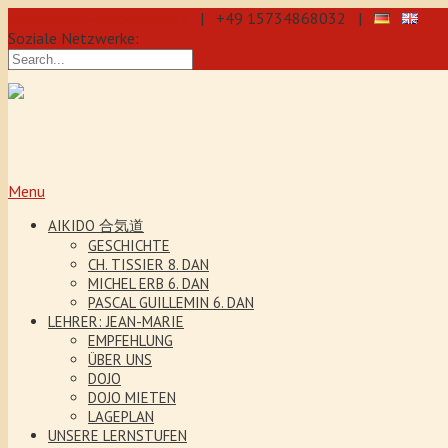
info@aikido-dojo-berlin.de
| +49 15734868032 |
Soziale Netzwerke:
präzise & dynamische Selbstverteidi
Kenjutsu. Wir bieten Jeden Tag Traini
5 Jahre. Unser Aikido-Training förder
Menu
AIKIDO 合気道
GESCHICHTE
CH. TISSIER 8. DAN
MICHEL ERB 6. DAN
PASCAL GUILLEMIN 6. DAN
LEHRER: JEAN-MARIE
EMPFEHLUNG
ÜBER UNS
DOJO
DOJO MIETEN
LAGEPLAN
UNSERE LERNSTUFEN