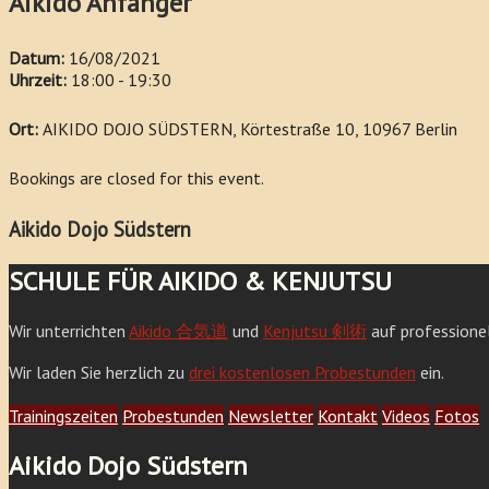
Aikido Anfänger
Datum:
16/08/2021
Uhrzeit:
18:00 - 19:30
Ort:
AIKIDO DOJO SÜDSTERN, Körtestraße 10, 10967 Berlin
Bookings are closed for this event.
Aikido Dojo Südstern
SCHULE FÜR AIKIDO & KENJUTSU
Wir unterrichten
Aikido 合気道
und
Kenjutsu 剣術
auf professione
Wir laden Sie herzlich zu
drei kostenlosen Probestunden
ein.
Trainingszeiten
Probestunden
Newsletter
Kontakt
Videos
Fotos
Aikido Dojo Südstern