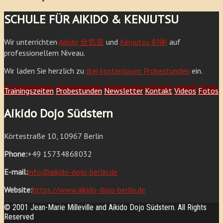
SCHULE FÜR AIKIDO & KENJUTSU
Wir unterrichten
Aikido 合気道
und
Kenjutsu 剣術
auf
professionellem Niveau.
Wir laden Sie herzlich zu
drei kostenlosen Probestunden
ein.
Trainingszeiten
Probestunden
Newsletter
Kontakt
Videos
Fotos
Aikido Dojo Südstern
Körtestraße 10, 10967 Berlin
Phone:
+49 15734868032
E-mail:
info@aikido-dojo-berlin.de
Website:
https://www.aikido-dojo-berlin.de
© 2001 Jean-Marie Milleville and Aikido Dojo Südstern. All Rights
Reserved