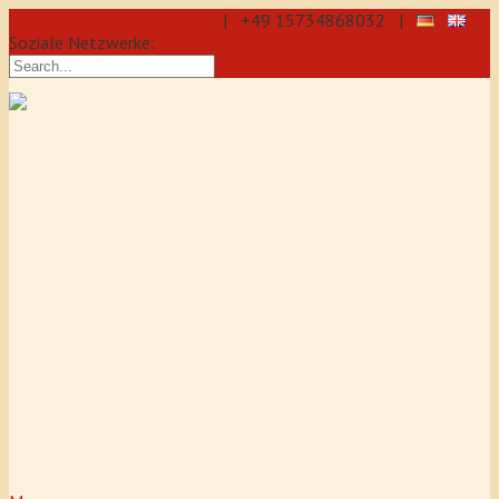
info@aikido-dojo-berlin.de
| +49 15734868032 |
Soziale Netzwerke:
präzise & dynamische
Selbstverteidigung durch Aikido: Wir
sind eine professionelle Schule für
Aikido & Kenjutsu. Wir bieten Jeden
Tag Training für Anfänger und
Fortgeschrittene an, auch für
Jugendliche und Kinder ab 5 Jahre.
Unser Aikido-Training fördert
Koordination, Konzentration sowie
Selbstbewusstsein.