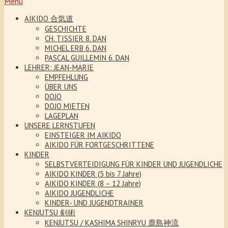
Menu
AIKIDO 合気道
GESCHICHTE
CH. TISSIER 8. DAN
MICHEL ERB 6. DAN
PASCAL GUILLEMIN 6. DAN
LEHRER: JEAN-MARIE
EMPFEHLUNG
ÜBER UNS
DOJO
DOJO MIETEN
LAGEPLAN
UNSERE LERNSTUFEN
EINSTEIGER IM AIKIDO
AIKIDO FÜR FORTGESCHRITTENE
KINDER
SELBSTVERTEIDIGUNG FÜR KINDER UND JUGENDLICHE
AIKIDO KINDER (5 bis 7 Jahre)
AIKIDO KINDER (8 – 12 Jahre)
AIKIDO JUGENDLICHE
KINDER- UND JUGENDTRAINER
KENJUTSU 剣術
KENJUTSU / KASHIMA SHINRYU 鹿島神流