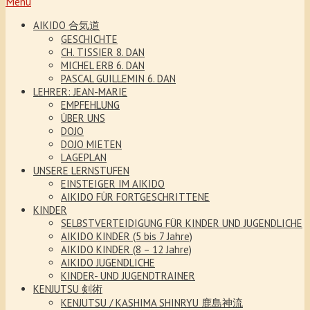
Menu
AIKIDO 合気道
GESCHICHTE
CH. TISSIER 8. DAN
MICHEL ERB 6. DAN
PASCAL GUILLEMIN 6. DAN
LEHRER: JEAN-MARIE
EMPFEHLUNG
ÜBER UNS
DOJO
DOJO MIETEN
LAGEPLAN
UNSERE LERNSTUFEN
EINSTEIGER IM AIKIDO
AIKIDO FÜR FORTGESCHRITTENE
KINDER
SELBSTVERTEIDIGUNG FÜR KINDER UND JUGENDLICHE
AIKIDO KINDER (5 bis 7 Jahre)
AIKIDO KINDER (8 – 12 Jahre)
AIKIDO JUGENDLICHE
KINDER- UND JUGENDTRAINER
KENJUTSU 剣術
KENJUTSU / KASHIMA SHINRYU 鹿島神流