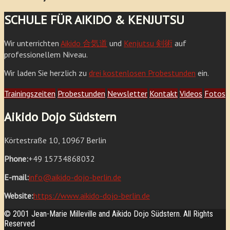
SCHULE FÜR AIKIDO & KENJUTSU
Wir unterrichten
Aikido 合気道
und
Kenjutsu 剣術
auf
professionellem Niveau.
Wir laden Sie herzlich zu
drei kostenlosen Probestunden
ein.
Trainingszeiten
Probestunden
Newsletter
Kontakt
Videos
Fotos
Aikido Dojo Südstern
Körtestraße 10, 10967 Berlin
Phone:
+49 15734868032
E-mail:
info@aikido-dojo-berlin.de
Website:
https://www.aikido-dojo-berlin.de
© 2001 Jean-Marie Milleville and Aikido Dojo Südstern. All Rights
Reserved