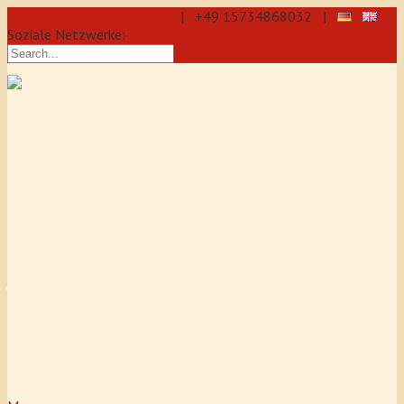
info@aikido-dojo-berlin.de
| +49 15734868032 |
Soziale Netzwerke:
präzise & dynamische
Selbstverteidigung durch Aikido: Wir
sind eine professionelle Schule für
Aikido & Kenjutsu. Wir bieten Jeden
Tag Training für Anfänger und
Fortgeschrittene an, auch für
Jugendliche und Kinder ab 5 Jahre.
Unser Aikido-Training fördert
Koordination, Konzentration sowie
Selbstbewusstsein.