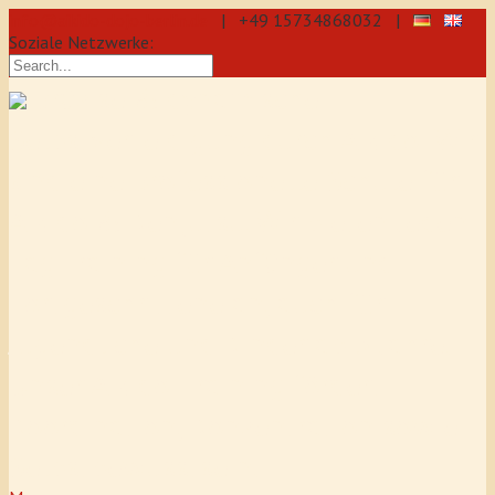
info@aikido-dojo-berlin.de
| +49 15734868032 |
Soziale Netzwerke:
präzise & dynamische
Selbstverteidigung durch Aikido: Wir
sind eine professionelle Schule für
Aikido & Kenjutsu. Wir bieten Jeden
Tag Training für Anfänger und
Fortgeschrittene an, auch für
Jugendliche und Kinder ab 5 Jahre.
Unser Aikido-Training fördert
Koordination, Konzentration sowie
Selbstbewusstsein.