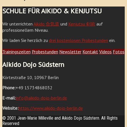
SCHULE FÜR AIKIDO & KENJUTSU
Wir unterrichten
Aikido 合気道
und
Kenjutsu 剣術
auf
professionellem Niveau.
Wir laden Sie herzlich zu
drei kostenlosen Probestunden
ein.
Trainingszeiten
Probestunden
Newsletter
Kontakt
Videos
Fotos
Aikido Dojo Südstern
Körtestraße 10, 10967 Berlin
Phone:
+49 15734868032
E-mail:
info@aikido-dojo-berlin.de
Website:
https://www.aikido-dojo-berlin.de
© 2001 Jean-Marie Milleville and Aikido Dojo Südstern. All Rights
Reserved