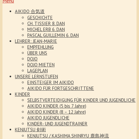
Menu
AIKIDO 合気道
GESCHICHTE
CH. TISSIER 8. DAN
MICHEL ERB 6. DAN
PASCAL GUILLEMIN 6. DAN
LEHRER: JEAN-MARIE
EMPFEHLUNG
ÜBER UNS
DOJO
DOJO MIETEN
LAGEPLAN
UNSERE LERNSTUFEN
EINSTEIGER IM AIKIDO
AIKIDO FÜR FORTGESCHRITTENE
KINDER
SELBSTVERTEIDIGUNG FÜR KINDER UND JUGENDLICHE
AIKIDO KINDER (5 bis 7 Jahre)
AIKIDO KINDER (8 – 12 Jahre)
AIKIDO JUGENDLICHE
KINDER- UND JUGENDTRAINER
KENJUTSU 剣術
KENJUTSU / KASHIMA SHINRYU 鹿島神流