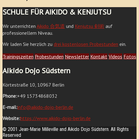
SCHULE FÜR AIKIDO & KENJUTSU
Wir unterrichten
Aikido 合気道
und
Kenjutsu 剣術
auf
professionellem Niveau.
Wir laden Sie herzlich zu
drei kostenlosen Probestunden
ein.
Trainingszeiten
Probestunden
Newsletter
Kontakt
Videos
Fotos
Aikido Dojo Südstern
Körtestraße 10, 10967 Berlin
Phone:
+49 15734868032
E-mail:
info@aikido-dojo-berlin.de
Website:
https://www.aikido-dojo-berlin.de
© 2001 Jean-Marie Milleville and Aikido Dojo Südstern. All Rights
Reserved