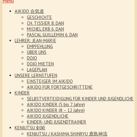
Menu
AIKIDO 合気道
GESCHICHTE
CH. TISSIER 8. DAN
MICHEL ERB 6. DAN
PASCAL GUILLEMIN 6. DAN
LEHRER: JEAN-MARIE
EMPFEHLUNG
ÜBER UNS
DOJO
DOJO MIETEN
LAGEPLAN
UNSERE LERNSTUFEN
EINSTEIGER IM AIKIDO
AIKIDO FÜR FORTGESCHRITTENE
KINDER
SELBSTVERTEIDIGUNG FÜR KINDER UND JUGENDLICHE
AIKIDO KINDER (5 bis 7 Jahre)
AIKIDO KINDER (8 – 12 Jahre)
AIKIDO JUGENDLICHE
KINDER- UND JUGENDTRAINER
KENJUTSU 剣術
KENJUTSU / KASHIMA SHINRYU 鹿島神流