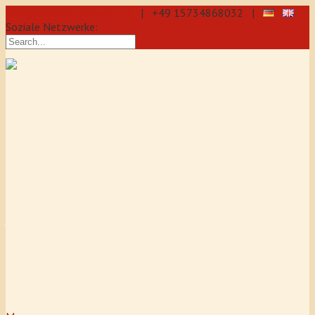
info@aikido-dojo-berlin.de
| +49 15734868032 |
Soziale Netzwerke:
präzise & dynamische
Selbstverteidigung durch Aikido: Wir
sind eine professionelle Schule für
Aikido & Kenjutsu. Wir bieten Jeden
Tag Training für Anfänger und
Fortgeschrittene an, auch für
Jugendliche und Kinder ab 5 Jahre.
Unser Aikido-Training fördert
Koordination, Konzentration sowie
Selbstbewusstsein.