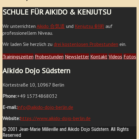
SCHULE FÜR AIKIDO & KENJUTSU
Wir unterrichten
Aikido 合気道
und
Kenjutsu 剣術
auf
professionellem Niveau.
Wir laden Sie herzlich zu
drei kostenlosen Probestunden
ein.
Trainingszeiten
Probestunden
Newsletter
Kontakt
Videos
Fotos
Aikido Dojo Südstern
Körtestraße 10, 10967 Berlin
Phone:
+49 15734868032
E-mail:
info@aikido-dojo-berlin.de
Website:
https://www.aikido-dojo-berlin.de
© 2001 Jean-Marie Milleville and Aikido Dojo Südstern. All Rights
Reserved