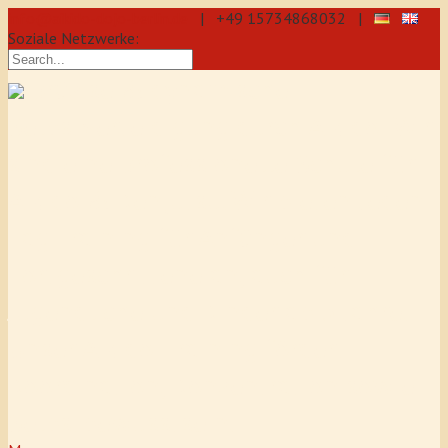
info@aikido-dojo-berlin.de
| +49 15734868032 |
Soziale Netzwerke:
präzise & dynamische
Selbstverteidigung durch Aikido: Wir
sind eine professionelle Schule für
Aikido & Kenjutsu. Wir bieten Jeden
Tag Training für Anfänger und
Fortgeschrittene an, auch für
Jugendliche und Kinder ab 5 Jahre.
Unser Aikido-Training fördert
Koordination, Konzentration sowie
Selbstbewusstsein.