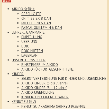
Menu
AIKIDO 合気道
GESCHICHTE
CH. TISSIER 8. DAN
MICHEL ERB 6. DAN
PASCAL GUILLEMIN 6. DAN
LEHRER: JEAN-MARIE
EMPFEHLUNG
ÜBER UNS
DOJO
DOJO MIETEN
LAGEPLAN
UNSERE LERNSTUFEN
EINSTEIGER IM AIKIDO
AIKIDO FÜR FORTGESCHRITTENE
KINDER
SELBSTVERTEIDIGUNG FÜR KINDER UND JUGENDLICHE
AIKIDO KINDER (5 bis 7 Jahre)
AIKIDO KINDER (8 – 12 Jahre)
AIKIDO JUGENDLICHE
KINDER- UND JUGENDTRAINER
KENJUTSU 剣術
KENJUTSU / KASHIMA SHINRYU 鹿島神流