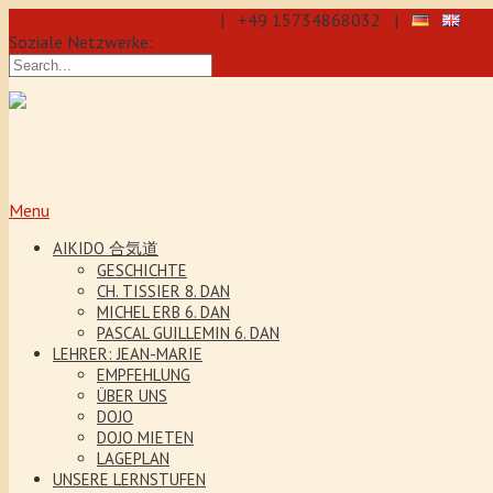
info@aikido-dojo-berlin.de
| +49 15734868032 |
Soziale Netzwerke:
präzise & dynamische Selbstverteidi
Kenjutsu. Wir bieten Jeden Tag Traini
5 Jahre. Unser Aikido-Training förder
Menu
AIKIDO 合気道
GESCHICHTE
CH. TISSIER 8. DAN
MICHEL ERB 6. DAN
PASCAL GUILLEMIN 6. DAN
LEHRER: JEAN-MARIE
EMPFEHLUNG
ÜBER UNS
DOJO
DOJO MIETEN
LAGEPLAN
UNSERE LERNSTUFEN