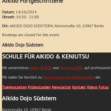
Aikido Fortgeschrittene
Datum:
14/10/2024
Uhrzeit:
19:30 - 21:00
Ort:
AIKIDO DOJO SÜDSTERN, Körtestraße 10, 10967 Berlin
Bookings are closed for this event.
Aikido Dojo Südstern
SCHULE FÜR AIKIDO & KENJUTSU
Wir unterrichten
Aikido 合気道
und
Kenjutsu 剣術
auf professione
Wir laden Sie herzlich zu
drei kostenlosen Probestunden
ein.
Trainingszeiten
Probestunden
Newsletter
Kontakt
Videos
Fotos
Aikido Dojo Südstern
Körtestraße 10, 10967 Berlin