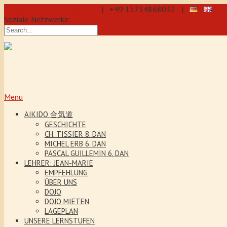
info@aikido-dojo-berlin.de
| +49 15734868032 |
Soziale Netzwerke:
präzise & dynamische Selbstverteidi
Kenjutsu. Wir bieten Jeden Tag Traini
5 Jahre. Unser Aikido-Training förder
Menu
AIKIDO 合気道
GESCHICHTE
CH. TISSIER 8. DAN
MICHEL ERB 6. DAN
PASCAL GUILLEMIN 6. DAN
LEHRER: JEAN-MARIE
EMPFEHLUNG
ÜBER UNS
DOJO
DOJO MIETEN
LAGEPLAN
UNSERE LERNSTUFEN