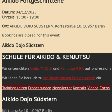
Aikido Fortgeschrittene
Datum:
04/12/2025
Uhrzeit:
18:00 - 19:00
Ort:
AIKIDO DOJO SÜDSTERN, Körtestraße 10, 10967 Berlin
Bookings are closed for this event.
Aikido Dojo Südstern
SCHULE FÜR AIKIDO & KENJUTSU
Wir unterrichten
Aikido 合気道
und
Kenjutsu 剣術
auf professione
Wir laden Sie herzlich zu
drei kostenlosen Probestunden
ein.
Trainingszeiten
Probestunden
Newsletter
Kontakt
Videos
Fotos
Aikido Dojo Südstern
Körtestraße 10, 10967 Berlin