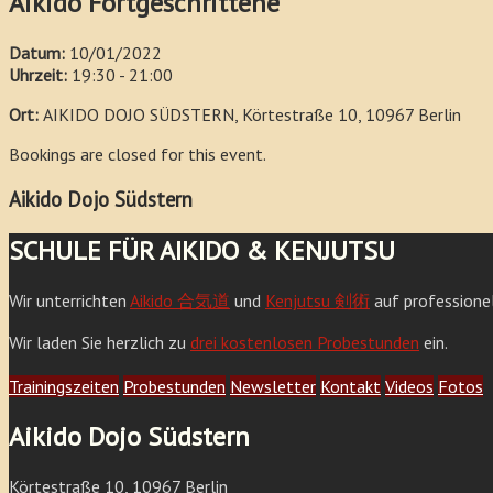
Aikido Fortgeschrittene
Datum:
10/01/2022
Uhrzeit:
19:30 - 21:00
Ort:
AIKIDO DOJO SÜDSTERN, Körtestraße 10, 10967 Berlin
Bookings are closed for this event.
Aikido Dojo Südstern
SCHULE FÜR AIKIDO & KENJUTSU
Wir unterrichten
Aikido 合気道
und
Kenjutsu 剣術
auf professione
Wir laden Sie herzlich zu
drei kostenlosen Probestunden
ein.
Trainingszeiten
Probestunden
Newsletter
Kontakt
Videos
Fotos
Aikido Dojo Südstern
Körtestraße 10, 10967 Berlin