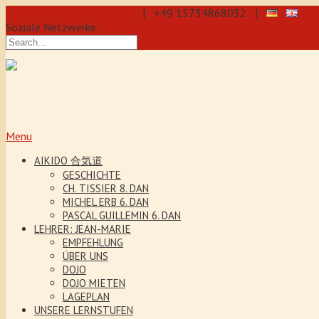
info@aikido-dojo-berlin.de
| +49 15734868032 |
Soziale Netzwerke:
präzise & dynamische Selbstverteidi
Kenjutsu. Wir bieten Jeden Tag Traini
5 Jahre. Unser Aikido-Training förder
Menu
AIKIDO 合気道
GESCHICHTE
CH. TISSIER 8. DAN
MICHEL ERB 6. DAN
PASCAL GUILLEMIN 6. DAN
LEHRER: JEAN-MARIE
EMPFEHLUNG
ÜBER UNS
DOJO
DOJO MIETEN
LAGEPLAN
UNSERE LERNSTUFEN