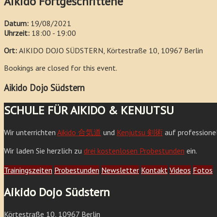
Aikido Fortgeschrittene
Datum:
19/08/2021
Uhrzeit:
18:00 - 19:00
Ort:
AIKIDO DOJO SÜDSTERN, Körtestraße 10, 10967 Berlin
Bookings are closed for this event.
Aikido Dojo Südstern
SCHULE FÜR AIKIDO & KENJUTSU
Wir unterrichten
Aikido 合気道
und
Kenjutsu 剣術
auf professione
Wir laden Sie herzlich zu
drei kostenlosen Probestunden
ein.
Trainingszeiten
Probestunden
Newsletter
Kontakt
Videos
Fotos
Aikido Dojo Südstern
Körtestraße 10, 10967 Berlin