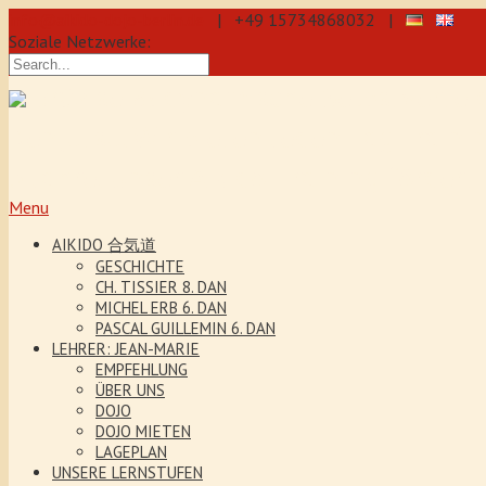
info@aikido-dojo-berlin.de
| +49 15734868032 |
Soziale Netzwerke:
präzise & dynamische Selbstverteidi
Kenjutsu. Wir bieten Jeden Tag Traini
5 Jahre. Unser Aikido-Training förder
Menu
AIKIDO 合気道
GESCHICHTE
CH. TISSIER 8. DAN
MICHEL ERB 6. DAN
PASCAL GUILLEMIN 6. DAN
LEHRER: JEAN-MARIE
EMPFEHLUNG
ÜBER UNS
DOJO
DOJO MIETEN
LAGEPLAN
UNSERE LERNSTUFEN