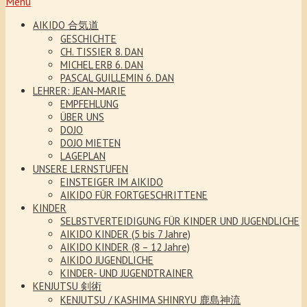
Menu
AIKIDO 合気道
GESCHICHTE
CH. TISSIER 8. DAN
MICHEL ERB 6. DAN
PASCAL GUILLEMIN 6. DAN
LEHRER: JEAN-MARIE
EMPFEHLUNG
ÜBER UNS
DOJO
DOJO MIETEN
LAGEPLAN
UNSERE LERNSTUFEN
EINSTEIGER IM AIKIDO
AIKIDO FÜR FORTGESCHRITTENE
KINDER
SELBSTVERTEIDIGUNG FÜR KINDER UND JUGENDLICHE
AIKIDO KINDER (5 bis 7 Jahre)
AIKIDO KINDER (8 – 12 Jahre)
AIKIDO JUGENDLICHE
KINDER- UND JUGENDTRAINER
KENJUTSU 剣術
KENJUTSU / KASHIMA SHINRYU 鹿島神流