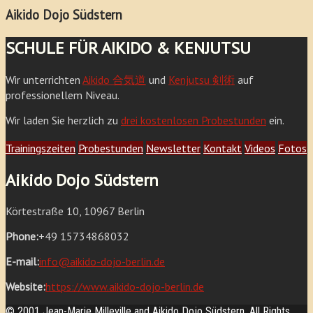
Aikido Dojo Südstern
SCHULE FÜR AIKIDO & KENJUTSU
Wir unterrichten
Aikido 合気道
und
Kenjutsu 剣術
auf
professionellem Niveau.
Wir laden Sie herzlich zu
drei kostenlosen Probestunden
ein.
Trainingszeiten
Probestunden
Newsletter
Kontakt
Videos
Fotos
Aikido Dojo Südstern
Körtestraße 10, 10967 Berlin
Phone:
+49 15734868032
E-mail:
info@aikido-dojo-berlin.de
Website:
https://www.aikido-dojo-berlin.de
© 2001 Jean-Marie Milleville and Aikido Dojo Südstern. All Rights