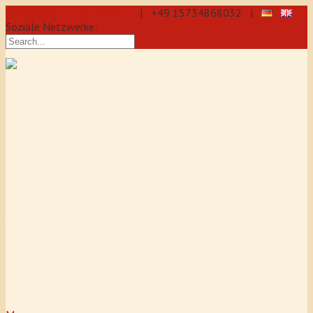
info@aikido-dojo-berlin.de
| +49 15734868032 |
Soziale Netzwerke:
präzise & dynamische
Selbstverteidigung durch Aikido: Wir
sind eine professionelle Schule für
Aikido & Kenjutsu. Wir bieten Jeden
Tag Training für Anfänger und
Fortgeschrittene an, auch für
Jugendliche und Kinder ab 5 Jahre.
Unser Aikido-Training fördert
Koordination, Konzentration sowie
Selbstbewusstsein.