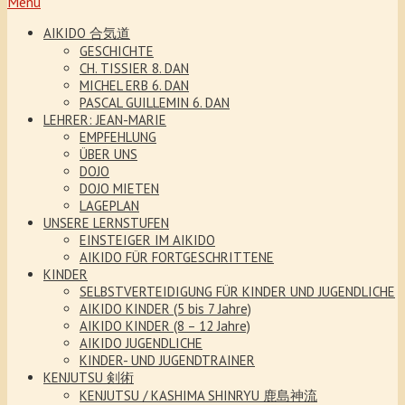
Menu
AIKIDO 合気道
GESCHICHTE
CH. TISSIER 8. DAN
MICHEL ERB 6. DAN
PASCAL GUILLEMIN 6. DAN
LEHRER: JEAN-MARIE
EMPFEHLUNG
ÜBER UNS
DOJO
DOJO MIETEN
LAGEPLAN
UNSERE LERNSTUFEN
EINSTEIGER IM AIKIDO
AIKIDO FÜR FORTGESCHRITTENE
KINDER
SELBSTVERTEIDIGUNG FÜR KINDER UND JUGENDLICHE
AIKIDO KINDER (5 bis 7 Jahre)
AIKIDO KINDER (8 – 12 Jahre)
AIKIDO JUGENDLICHE
KINDER- UND JUGENDTRAINER
KENJUTSU 剣術
KENJUTSU / KASHIMA SHINRYU 鹿島神流