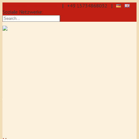
info@aikido-dojo-berlin.de
| +49 15734868032 |
Soziale Netzwerke:
präzise & dynamische
Selbstverteidigung durch Aikido: Wir
sind eine professionelle Schule für
Aikido & Kenjutsu. Wir bieten Jeden
Tag Training für Anfänger und
Fortgeschrittene an, auch für
Jugendliche und Kinder ab 5 Jahre.
Unser Aikido-Training fördert
Koordination, Konzentration sowie
Selbstbewusstsein.