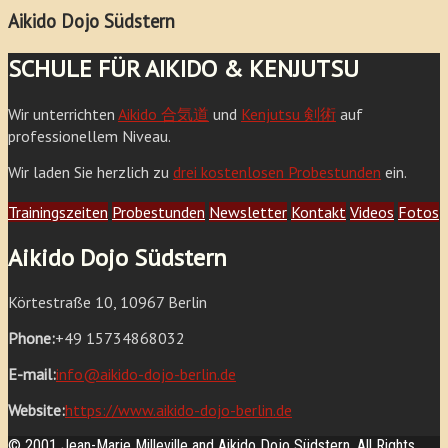
Aikido Dojo Südstern
SCHULE FÜR AIKIDO & KENJUTSU
Wir unterrichten
Aikido 合気道
und
Kenjutsu 剣術
auf
professionellem Niveau.
Wir laden Sie herzlich zu
drei kostenlosen Probestunden
ein.
Trainingszeiten
Probestunden
Newsletter
Kontakt
Videos
Fotos
Aikido Dojo Südstern
Körtestraße 10, 10967 Berlin
Phone:
+49 15734868032
E-mail:
info@aikido-dojo-berlin.de
Website:
https://www.aikido-dojo-berlin.de
© 2001 Jean-Marie Milleville and Aikido Dojo Südstern. All Rights