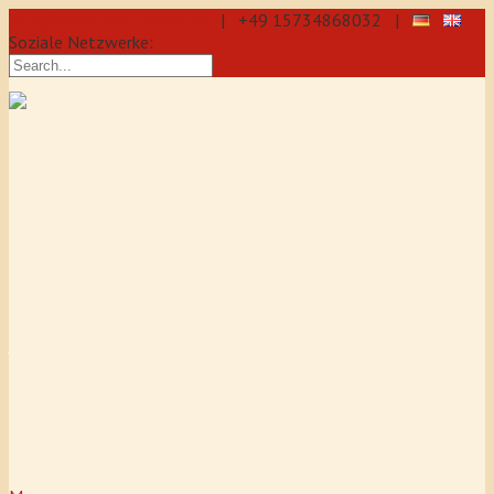
info@aikido-dojo-berlin.de
| +49 15734868032 |
Soziale Netzwerke:
präzise & dynamische
Selbstverteidigung durch Aikido: Wir
sind eine professionelle Schule für
Aikido & Kenjutsu. Wir bieten Jeden
Tag Training für Anfänger und
Fortgeschrittene an, auch für
Jugendliche und Kinder ab 5 Jahre.
Unser Aikido-Training fördert
Koordination, Konzentration sowie
Selbstbewusstsein.