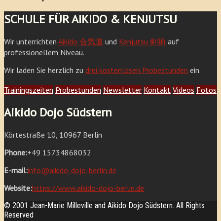
SCHULE FÜR AIKIDO & KENJUTSU
Wir unterrichten
Aikido 合気道
und
Kenjutsu 剣術
auf
professionellem Niveau.
Wir laden Sie herzlich zu
drei kostenlosen Probestunden
ein.
Trainingszeiten
Probestunden
Newsletter
Kontakt
Videos
Fotos
Aikido Dojo Südstern
Körtestraße 10, 10967 Berlin
Phone:
+49 15734868032
E-mail:
info@aikido-dojo-berlin.de
Website:
https://www.aikido-dojo-berlin.de
© 2001 Jean-Marie Milleville and Aikido Dojo Südstern. All Rights
Reserved