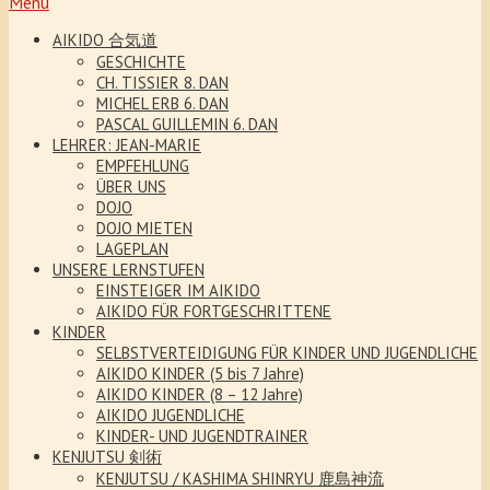
Menu
AIKIDO 合気道
GESCHICHTE
CH. TISSIER 8. DAN
MICHEL ERB 6. DAN
PASCAL GUILLEMIN 6. DAN
LEHRER: JEAN-MARIE
EMPFEHLUNG
ÜBER UNS
DOJO
DOJO MIETEN
LAGEPLAN
UNSERE LERNSTUFEN
EINSTEIGER IM AIKIDO
AIKIDO FÜR FORTGESCHRITTENE
KINDER
SELBSTVERTEIDIGUNG FÜR KINDER UND JUGENDLICHE
AIKIDO KINDER (5 bis 7 Jahre)
AIKIDO KINDER (8 – 12 Jahre)
AIKIDO JUGENDLICHE
KINDER- UND JUGENDTRAINER
KENJUTSU 剣術
KENJUTSU / KASHIMA SHINRYU 鹿島神流