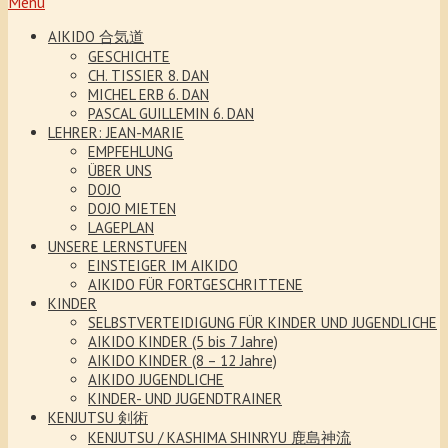
Menu
AIKIDO 合気道
GESCHICHTE
CH. TISSIER 8. DAN
MICHEL ERB 6. DAN
PASCAL GUILLEMIN 6. DAN
LEHRER: JEAN-MARIE
EMPFEHLUNG
ÜBER UNS
DOJO
DOJO MIETEN
LAGEPLAN
UNSERE LERNSTUFEN
EINSTEIGER IM AIKIDO
AIKIDO FÜR FORTGESCHRITTENE
KINDER
SELBSTVERTEIDIGUNG FÜR KINDER UND JUGENDLICHE
AIKIDO KINDER (5 bis 7 Jahre)
AIKIDO KINDER (8 – 12 Jahre)
AIKIDO JUGENDLICHE
KINDER- UND JUGENDTRAINER
KENJUTSU 剣術
KENJUTSU / KASHIMA SHINRYU 鹿島神流