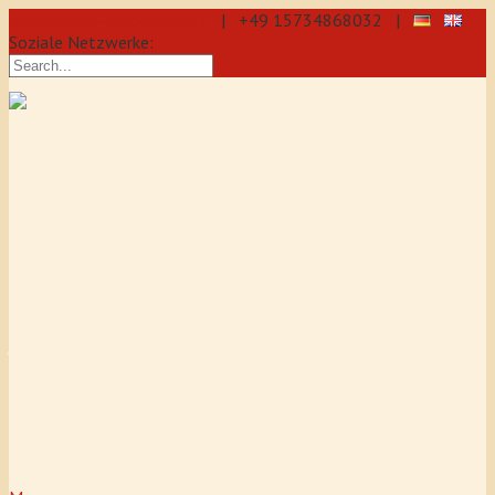
info@aikido-dojo-berlin.de
| +49 15734868032 |
Soziale Netzwerke:
präzise & dynamische
Selbstverteidigung durch Aikido: Wir
sind eine professionelle Schule für
Aikido & Kenjutsu. Wir bieten Jeden
Tag Training für Anfänger und
Fortgeschrittene an, auch für
Jugendliche und Kinder ab 5 Jahre.
Unser Aikido-Training fördert
Koordination, Konzentration sowie
Selbstbewusstsein.