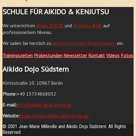
SCHULE FÜR AIKIDO & KENJUTSU
Wir unterrichten
Aikido 合気道
und
Kenjutsu 剣術
auf
professionellem Niveau.
Wir laden Sie herzlich zu
drei kostenlosen Probestunden
ein.
Trainingszeiten
Probestunden
Newsletter
Kontakt
Videos
Fotos
Aikido Dojo Südstern
Körtestraße 10, 10967 Berlin
Phone:
+49 15734868032
E-mail:
info@aikido-dojo-berlin.de
Website:
https://www.aikido-dojo-berlin.de
© 2001 Jean-Marie Milleville and Aikido Dojo Südstern. All Rights
Reserved