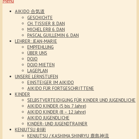
Menu
AIKIDO 合気道
GESCHICHTE
CH. TISSIER 8. DAN
MICHEL ERB 6. DAN
PASCAL GUILLEMIN 6. DAN
LEHRER: JEAN-MARIE
EMPFEHLUNG
ÜBER UNS
DOJO
DOJO MIETEN
LAGEPLAN
UNSERE LERNSTUFEN
EINSTEIGER IM AIKIDO
AIKIDO FÜR FORTGESCHRITTENE
KINDER
SELBSTVERTEIDIGUNG FÜR KINDER UND JUGENDLICHE
AIKIDO KINDER (5 bis 7 Jahre)
AIKIDO KINDER (8 – 12 Jahre)
AIKIDO JUGENDLICHE
KINDER- UND JUGENDTRAINER
KENJUTSU 剣術
KENJUTSU / KASHIMA SHINRYU 鹿島神流