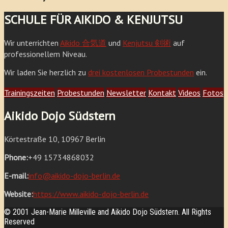
SCHULE FÜR AIKIDO & KENJUTSU
Wir unterrichten
Aikido 合気道
und
Kenjutsu 剣術
auf
professionellem Niveau.
Wir laden Sie herzlich zu
drei kostenlosen Probestunden
ein.
Trainingszeiten
Probestunden
Newsletter
Kontakt
Videos
Fotos
Aikido Dojo Südstern
Körtestraße 10, 10967 Berlin
Phone:
+49 15734868032
E-mail:
info@aikido-dojo-berlin.de
Website:
https://www.aikido-dojo-berlin.de
© 2001 Jean-Marie Milleville and Aikido Dojo Südstern. All Rights
Reserved