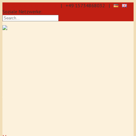
info@aikido-dojo-berlin.de
| +49 15734868032 |
Soziale Netzwerke:
präzise & dynamische
Selbstverteidigung durch Aikido: Wir
sind eine professionelle Schule für
Aikido & Kenjutsu. Wir bieten Jeden
Tag Training für Anfänger und
Fortgeschrittene an, auch für
Jugendliche und Kinder ab 5 Jahre.
Unser Aikido-Training fördert
Koordination, Konzentration sowie
Selbstbewusstsein.