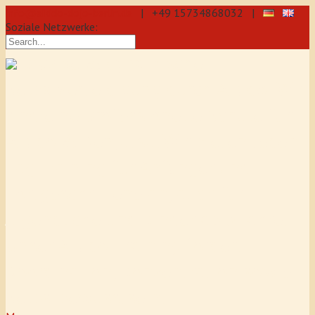
info@aikido-dojo-berlin.de
| +49 15734868032 |
Soziale Netzwerke:
präzise & dynamische
Selbstverteidigung durch Aikido: Wir
sind eine professionelle Schule für
Aikido & Kenjutsu. Wir bieten Jeden
Tag Training für Anfänger und
Fortgeschrittene an, auch für
Jugendliche und Kinder ab 5 Jahre.
Unser Aikido-Training fördert
Koordination, Konzentration sowie
Selbstbewusstsein.