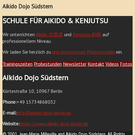
Aikido Dojo Südstern
SCHULE FÜR AIKIDO & KENJUTSU
Wir unterrichten
Aikido 合気道
und
Kenjutsu 剣術
auf
professionellem Niveau.
Wir laden Sie herzlich zu
drei kostenlosen Probestunden
ein.
Trainingszeiten
Probestunden
Newsletter
Kontakt
Videos
Fotos
Aikido Dojo Südstern
Körtestraße 10, 10967 Berlin
Phone:
+49 15734868032
E-mail:
info@aikido-dojo-berlin.de
Website:
https://www.aikido-dojo-berlin.de
© 2001 Jean-Marie Milleville and Aikido Dojo Südstern. All Rights