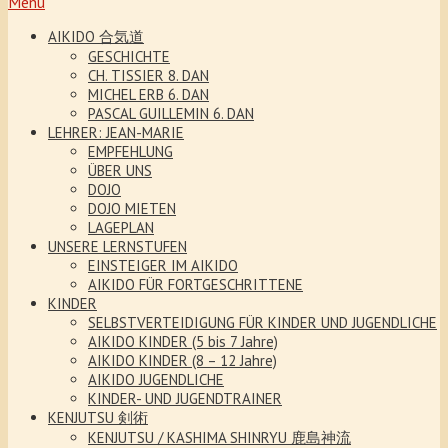
Menu
AIKIDO 合気道
GESCHICHTE
CH. TISSIER 8. DAN
MICHEL ERB 6. DAN
PASCAL GUILLEMIN 6. DAN
LEHRER: JEAN-MARIE
EMPFEHLUNG
ÜBER UNS
DOJO
DOJO MIETEN
LAGEPLAN
UNSERE LERNSTUFEN
EINSTEIGER IM AIKIDO
AIKIDO FÜR FORTGESCHRITTENE
KINDER
SELBSTVERTEIDIGUNG FÜR KINDER UND JUGENDLICHE
AIKIDO KINDER (5 bis 7 Jahre)
AIKIDO KINDER (8 – 12 Jahre)
AIKIDO JUGENDLICHE
KINDER- UND JUGENDTRAINER
KENJUTSU 剣術
KENJUTSU / KASHIMA SHINRYU 鹿島神流