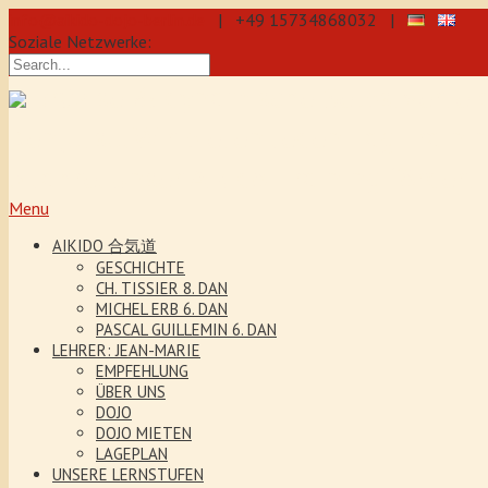
info@aikido-dojo-berlin.de
| +49 15734868032 |
Soziale Netzwerke:
präzise & dynamische Selbstverteidi
Kenjutsu. Wir bieten Jeden Tag Traini
5 Jahre. Unser Aikido-Training förder
Menu
AIKIDO 合気道
GESCHICHTE
CH. TISSIER 8. DAN
MICHEL ERB 6. DAN
PASCAL GUILLEMIN 6. DAN
LEHRER: JEAN-MARIE
EMPFEHLUNG
ÜBER UNS
DOJO
DOJO MIETEN
LAGEPLAN
UNSERE LERNSTUFEN