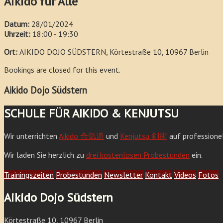
Aikido für Alle
Datum:
28/01/2024
Uhrzeit:
18:00 - 19:30
Ort:
AIKIDO DOJO SÜDSTERN, Körtestraße 10, 10967 Berlin
Bookings are closed for this event.
Aikido Dojo Südstern
SCHULE FÜR AIKIDO & KENJUTSU
Wir unterrichten
Aikido 合気道
und
Kenjutsu 剣術
auf professione
Wir laden Sie herzlich zu
drei kostenlosen Probestunden
ein.
Trainingszeiten
Probestunden
Newsletter
Kontakt
Videos
Fotos
Aikido Dojo Südstern
Körtestraße 10, 10967 Berlin