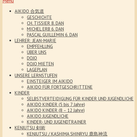
Menu
AIKIDO 合気道
GESCHICHTE
CH. TISSIER 8. DAN
MICHEL ERB 6. DAN
PASCAL GUILLEMIN 6. DAN
LEHRER: JEAN-MARIE
EMPFEHLUNG
ÜBER UNS
DOJO
DOJO MIETEN
LAGEPLAN
UNSERE LERNSTUFEN
EINSTEIGER IM AIKIDO
AIKIDO FÜR FORTGESCHRITTENE
KINDER
SELBSTVERTEIDIGUNG FÜR KINDER UND JUGENDLICHE
AIKIDO KINDER (5 bis 7 Jahre)
AIKIDO KINDER (8 – 12 Jahre)
AIKIDO JUGENDLICHE
KINDER- UND JUGENDTRAINER
KENJUTSU 剣術
KENJUTSU / KASHIMA SHINRYU 鹿島神流