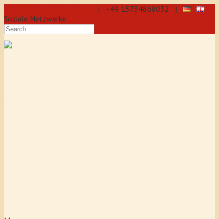
info@aikido-dojo-berlin.de
| +49 15734868032 |
Soziale Netzwerke:
präzise & dynamische
Selbstverteidigung durch Aikido: Wir
sind eine professionelle Schule für
Aikido & Kenjutsu. Wir bieten Jeden
Tag Training für Anfänger und
Fortgeschrittene an, auch für
Jugendliche und Kinder ab 5 Jahre.
Unser Aikido-Training fördert
Koordination, Konzentration sowie
Selbstbewusstsein.