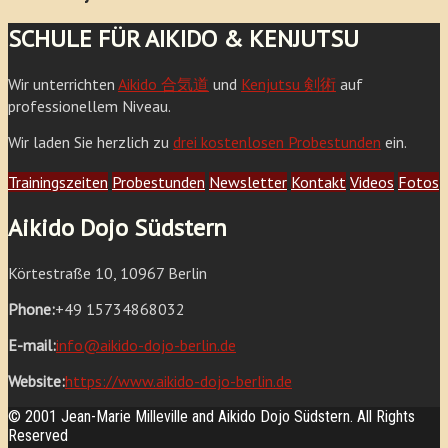
SCHULE FÜR AIKIDO & KENJUTSU
Wir unterrichten
Aikido 合気道
und
Kenjutsu 剣術
auf
professionellem Niveau.
Wir laden Sie herzlich zu
drei kostenlosen Probestunden
ein.
Trainingszeiten
Probestunden
Newsletter
Kontakt
Videos
Fotos
Aikido Dojo Südstern
Körtestraße 10, 10967 Berlin
Phone:
+49 15734868032
E-mail:
info@aikido-dojo-berlin.de
Website:
https://www.aikido-dojo-berlin.de
© 2001 Jean-Marie Milleville and Aikido Dojo Südstern. All Rights
Reserved