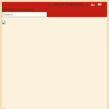
info@aikido-dojo-berlin.de
| +49 15734868032 |
Soziale Netzwerke:
präzise & dynamische
Selbstverteidigung durch Aikido: Wir
sind eine professionelle Schule für
Aikido & Kenjutsu. Wir bieten Jeden
Tag Training für Anfänger und
Fortgeschrittene an, auch für
Jugendliche und Kinder ab 5 Jahre.
Unser Aikido-Training fördert
Koordination, Konzentration sowie
Selbstbewusstsein.