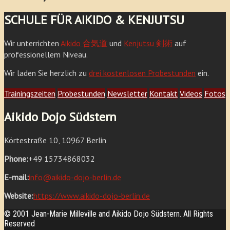
SCHULE FÜR AIKIDO & KENJUTSU
Wir unterrichten
Aikido 合気道
und
Kenjutsu 剣術
auf
professionellem Niveau.
Wir laden Sie herzlich zu
drei kostenlosen Probestunden
ein.
Trainingszeiten
Probestunden
Newsletter
Kontakt
Videos
Fotos
Aikido Dojo Südstern
Körtestraße 10, 10967 Berlin
Phone:
+49 15734868032
E-mail:
info@aikido-dojo-berlin.de
Website:
https://www.aikido-dojo-berlin.de
© 2001 Jean-Marie Milleville and Aikido Dojo Südstern. All Rights
Reserved