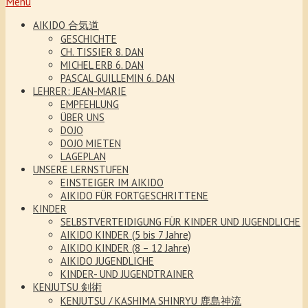
Menu
AIKIDO 合気道
GESCHICHTE
CH. TISSIER 8. DAN
MICHEL ERB 6. DAN
PASCAL GUILLEMIN 6. DAN
LEHRER: JEAN-MARIE
EMPFEHLUNG
ÜBER UNS
DOJO
DOJO MIETEN
LAGEPLAN
UNSERE LERNSTUFEN
EINSTEIGER IM AIKIDO
AIKIDO FÜR FORTGESCHRITTENE
KINDER
SELBSTVERTEIDIGUNG FÜR KINDER UND JUGENDLICHE
AIKIDO KINDER (5 bis 7 Jahre)
AIKIDO KINDER (8 – 12 Jahre)
AIKIDO JUGENDLICHE
KINDER- UND JUGENDTRAINER
KENJUTSU 剣術
KENJUTSU / KASHIMA SHINRYU 鹿島神流