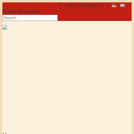
info@aikido-dojo-berlin.de
| +49 15734868032 |
Soziale Netzwerke:
präzise & dynamische
Selbstverteidigung durch Aikido: Wir
sind eine professionelle Schule für
Aikido & Kenjutsu. Wir bieten Jeden
Tag Training für Anfänger und
Fortgeschrittene an, auch für
Jugendliche und Kinder ab 5 Jahre.
Unser Aikido-Training fördert
Koordination, Konzentration sowie
Selbstbewusstsein.