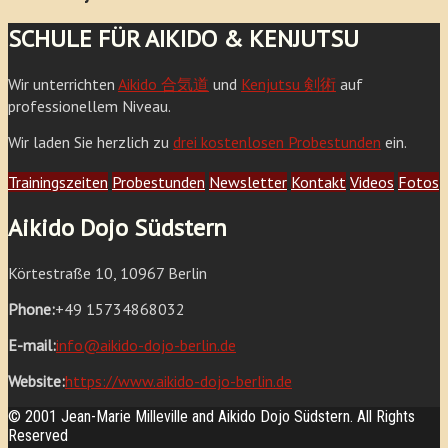
SCHULE FÜR AIKIDO & KENJUTSU
Wir unterrichten
Aikido 合気道
und
Kenjutsu 剣術
auf
professionellem Niveau.
Wir laden Sie herzlich zu
drei kostenlosen Probestunden
ein.
Trainingszeiten
Probestunden
Newsletter
Kontakt
Videos
Fotos
Aikido Dojo Südstern
Körtestraße 10, 10967 Berlin
Phone:
+49 15734868032
E-mail:
info@aikido-dojo-berlin.de
Website:
https://www.aikido-dojo-berlin.de
© 2001 Jean-Marie Milleville and Aikido Dojo Südstern. All Rights
Reserved