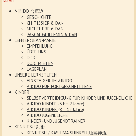
Menu
AIKIDO 合気道
GESCHICHTE
CH. TISSIER 8. DAN
MICHEL ERB 6. DAN
PASCAL GUILLEMIN 6. DAN
LEHRER: JEAN-MARIE
EMPFEHLUNG
ÜBER UNS
DOJO
DOJO MIETEN
LAGEPLAN
UNSERE LERNSTUFEN
EINSTEIGER IM AIKIDO
AIKIDO FÜR FORTGESCHRITTENE
KINDER
SELBSTVERTEIDIGUNG FÜR KINDER UND JUGENDLICHE
AIKIDO KINDER (5 bis 7 Jahre)
AIKIDO KINDER (8 – 12 Jahre)
AIKIDO JUGENDLICHE
KINDER- UND JUGENDTRAINER
KENJUTSU 剣術
KENJUTSU / KASHIMA SHINRYU 鹿島神流