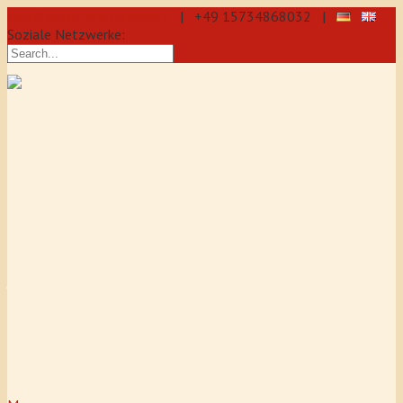
info@aikido-dojo-berlin.de
| +49 15734868032 |
Soziale Netzwerke:
präzise & dynamische
Selbstverteidigung durch Aikido: Wir
sind eine professionelle Schule für
Aikido & Kenjutsu. Wir bieten Jeden
Tag Training für Anfänger und
Fortgeschrittene an, auch für
Jugendliche und Kinder ab 5 Jahre.
Unser Aikido-Training fördert
Koordination, Konzentration sowie
Selbstbewusstsein.