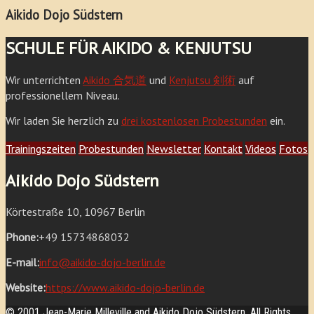
Aikido Dojo Südstern
SCHULE FÜR AIKIDO & KENJUTSU
Wir unterrichten
Aikido 合気道
und
Kenjutsu 剣術
auf
professionellem Niveau.
Wir laden Sie herzlich zu
drei kostenlosen Probestunden
ein.
Trainingszeiten
Probestunden
Newsletter
Kontakt
Videos
Fotos
Aikido Dojo Südstern
Körtestraße 10, 10967 Berlin
Phone:
+49 15734868032
E-mail:
info@aikido-dojo-berlin.de
Website:
https://www.aikido-dojo-berlin.de
© 2001 Jean-Marie Milleville and Aikido Dojo Südstern. All Rights