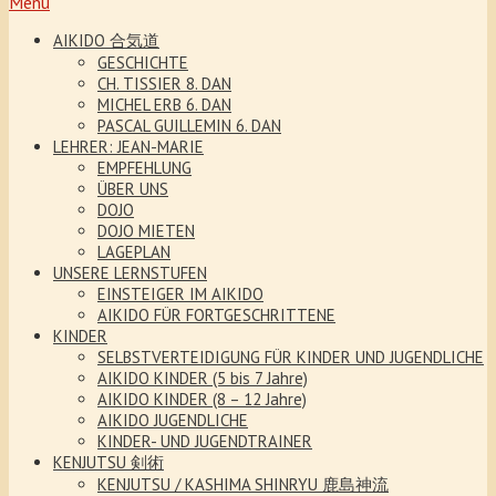
Menu
AIKIDO 合気道
GESCHICHTE
CH. TISSIER 8. DAN
MICHEL ERB 6. DAN
PASCAL GUILLEMIN 6. DAN
LEHRER: JEAN-MARIE
EMPFEHLUNG
ÜBER UNS
DOJO
DOJO MIETEN
LAGEPLAN
UNSERE LERNSTUFEN
EINSTEIGER IM AIKIDO
AIKIDO FÜR FORTGESCHRITTENE
KINDER
SELBSTVERTEIDIGUNG FÜR KINDER UND JUGENDLICHE
AIKIDO KINDER (5 bis 7 Jahre)
AIKIDO KINDER (8 – 12 Jahre)
AIKIDO JUGENDLICHE
KINDER- UND JUGENDTRAINER
KENJUTSU 剣術
KENJUTSU / KASHIMA SHINRYU 鹿島神流