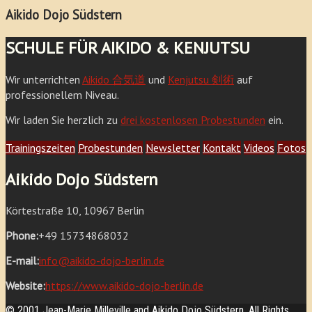
Aikido Dojo Südstern
SCHULE FÜR AIKIDO & KENJUTSU
Wir unterrichten
Aikido 合気道
und
Kenjutsu 剣術
auf
professionellem Niveau.
Wir laden Sie herzlich zu
drei kostenlosen Probestunden
ein.
Trainingszeiten
Probestunden
Newsletter
Kontakt
Videos
Fotos
Aikido Dojo Südstern
Körtestraße 10, 10967 Berlin
Phone:
+49 15734868032
E-mail:
info@aikido-dojo-berlin.de
Website:
https://www.aikido-dojo-berlin.de
© 2001 Jean-Marie Milleville and Aikido Dojo Südstern. All Rights