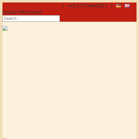
info@aikido-dojo-berlin.de
| +49 15734868032 |
Soziale Netzwerke:
präzise & dynamische
Selbstverteidigung durch Aikido: Wir
sind eine professionelle Schule für
Aikido & Kenjutsu. Wir bieten Jeden
Tag Training für Anfänger und
Fortgeschrittene an, auch für
Jugendliche und Kinder ab 5 Jahre.
Unser Aikido-Training fördert
Koordination, Konzentration sowie
Selbstbewusstsein.