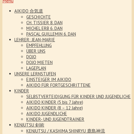
Menu
AIKIDO 合気道
GESCHICHTE
CH. TISSIER 8. DAN
MICHEL ERB 6. DAN
PASCAL GUILLEMIN 6. DAN
LEHRER: JEAN-MARIE
EMPFEHLUNG
ÜBER UNS
DOJO
DOJO MIETEN
LAGEPLAN
UNSERE LERNSTUFEN
EINSTEIGER IM AIKIDO
AIKIDO FÜR FORTGESCHRITTENE
KINDER
SELBSTVERTEIDIGUNG FÜR KINDER UND JUGENDLICHE
AIKIDO KINDER (5 bis 7 Jahre)
AIKIDO KINDER (8 – 12 Jahre)
AIKIDO JUGENDLICHE
KINDER- UND JUGENDTRAINER
KENJUTSU 剣術
KENJUTSU / KASHIMA SHINRYU 鹿島神流