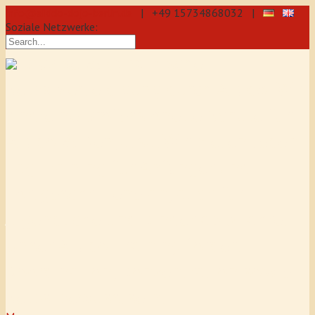
info@aikido-dojo-berlin.de
| +49 15734868032 |
Soziale Netzwerke:
präzise & dynamische
Selbstverteidigung durch Aikido: Wir
sind eine professionelle Schule für
Aikido & Kenjutsu. Wir bieten Jeden
Tag Training für Anfänger und
Fortgeschrittene an, auch für
Jugendliche und Kinder ab 5 Jahre.
Unser Aikido-Training fördert
Koordination, Konzentration sowie
Selbstbewusstsein.