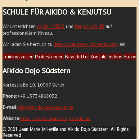
SCHULE FÜR AIKIDO & KENJUTSU
Wir unterrichten
Aikido 合気道
und
Kenjutsu 剣術
auf
professionellem Niveau.
Wir laden Sie herzlich zu
drei kostenlosen Probestunden
ein.
Trainingszeiten
Probestunden
Newsletter
Kontakt
Videos
Fotos
Aikido Dojo Südstern
Körtestraße 10, 10967 Berlin
Phone:
+49 15734868032
E-mail:
info@aikido-dojo-berlin.de
Website:
https://www.aikido-dojo-berlin.de
© 2001 Jean-Marie Milleville and Aikido Dojo Südstern. All Rights
Reserved