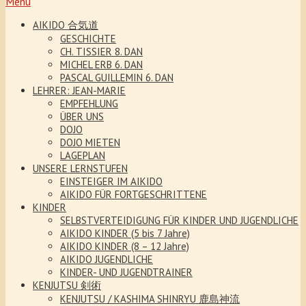
Menu
AIKIDO 合気道
GESCHICHTE
CH. TISSIER 8. DAN
MICHEL ERB 6. DAN
PASCAL GUILLEMIN 6. DAN
LEHRER: JEAN-MARIE
EMPFEHLUNG
ÜBER UNS
DOJO
DOJO MIETEN
LAGEPLAN
UNSERE LERNSTUFEN
EINSTEIGER IM AIKIDO
AIKIDO FÜR FORTGESCHRITTENE
KINDER
SELBSTVERTEIDIGUNG FÜR KINDER UND JUGENDLICHE
AIKIDO KINDER (5 bis 7 Jahre)
AIKIDO KINDER (8 – 12 Jahre)
AIKIDO JUGENDLICHE
KINDER- UND JUGENDTRAINER
KENJUTSU 剣術
KENJUTSU / KASHIMA SHINRYU 鹿島神流