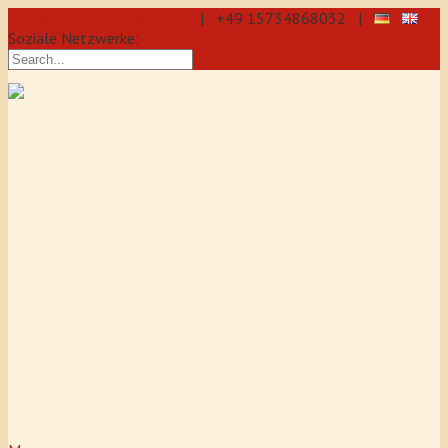
info@aikido-dojo-berlin.de
| +49 15734868032 |
Soziale Netzwerke:
präzise & dynamische
Selbstverteidigung durch Aikido: Wir
sind eine professionelle Schule für
Aikido & Kenjutsu. Wir bieten Jeden
Tag Training für Anfänger und
Fortgeschrittene an, auch für
Jugendliche und Kinder ab 5 Jahre.
Unser Aikido-Training fördert
Koordination, Konzentration sowie
Selbstbewusstsein.