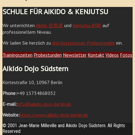
SCHULE FÜR AIKIDO & KENJUTSU
Wir unterrichten
Aikido 合気道
und
Kenjutsu 剣術
auf
professionellem Niveau.
Wir laden Sie herzlich zu
drei kostenlosen Probestunden
ein.
Trainingszeiten
Probestunden
Newsletter
Kontakt
Videos
Fotos
Aikido Dojo Südstern
Körtestraße 10, 10967 Berlin
Phone:
+49 15734868032
E-mail:
info@aikido-dojo-berlin.de
Website:
https://www.aikido-dojo-berlin.de
© 2001 Jean-Marie Milleville and Aikido Dojo Südstern. All Rights
Reserved