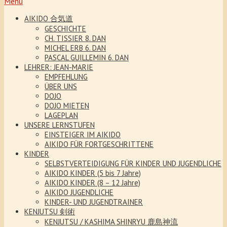
Menu
AIKIDO 合気道
GESCHICHTE
CH. TISSIER 8. DAN
MICHEL ERB 6. DAN
PASCAL GUILLEMIN 6. DAN
LEHRER: JEAN-MARIE
EMPFEHLUNG
ÜBER UNS
DOJO
DOJO MIETEN
LAGEPLAN
UNSERE LERNSTUFEN
EINSTEIGER IM AIKIDO
AIKIDO FÜR FORTGESCHRITTENE
KINDER
SELBSTVERTEIDIGUNG FÜR KINDER UND JUGENDLICHE
AIKIDO KINDER (5 bis 7 Jahre)
AIKIDO KINDER (8 – 12 Jahre)
AIKIDO JUGENDLICHE
KINDER- UND JUGENDTRAINER
KENJUTSU 剣術
KENJUTSU / KASHIMA SHINRYU 鹿島神流