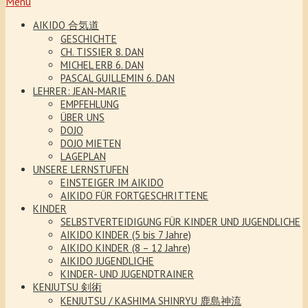
Menu
AIKIDO 合気道
GESCHICHTE
CH. TISSIER 8. DAN
MICHEL ERB 6. DAN
PASCAL GUILLEMIN 6. DAN
LEHRER: JEAN-MARIE
EMPFEHLUNG
ÜBER UNS
DOJO
DOJO MIETEN
LAGEPLAN
UNSERE LERNSTUFEN
EINSTEIGER IM AIKIDO
AIKIDO FÜR FORTGESCHRITTENE
KINDER
SELBSTVERTEIDIGUNG FÜR KINDER UND JUGENDLICHE
AIKIDO KINDER (5 bis 7 Jahre)
AIKIDO KINDER (8 – 12 Jahre)
AIKIDO JUGENDLICHE
KINDER- UND JUGENDTRAINER
KENJUTSU 剣術
KENJUTSU / KASHIMA SHINRYU 鹿島神流