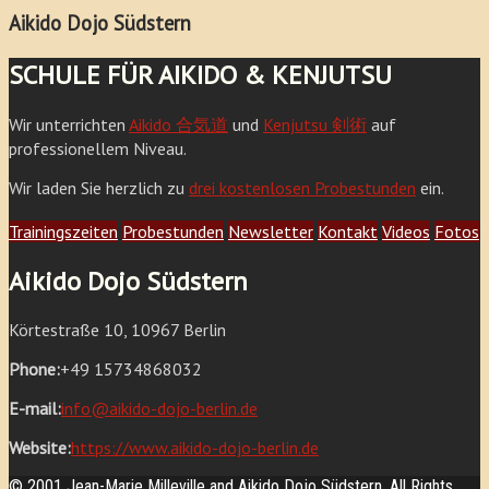
Aikido Dojo Südstern
SCHULE FÜR AIKIDO & KENJUTSU
Wir unterrichten
Aikido 合気道
und
Kenjutsu 剣術
auf
professionellem Niveau.
Wir laden Sie herzlich zu
drei kostenlosen Probestunden
ein.
Trainingszeiten
Probestunden
Newsletter
Kontakt
Videos
Fotos
Aikido Dojo Südstern
Körtestraße 10, 10967 Berlin
Phone:
+49 15734868032
E-mail:
info@aikido-dojo-berlin.de
Website:
https://www.aikido-dojo-berlin.de
© 2001 Jean-Marie Milleville and Aikido Dojo Südstern. All Rights