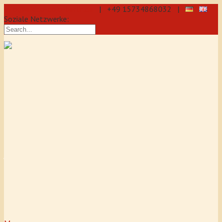
info@aikido-dojo-berlin.de
| +49 15734868032 |
Soziale Netzwerke:
präzise & dynamische
Selbstverteidigung durch Aikido: Wir
sind eine professionelle Schule für
Aikido & Kenjutsu. Wir bieten Jeden
Tag Training für Anfänger und
Fortgeschrittene an, auch für
Jugendliche und Kinder ab 5 Jahre.
Unser Aikido-Training fördert
Koordination, Konzentration sowie
Selbstbewusstsein.