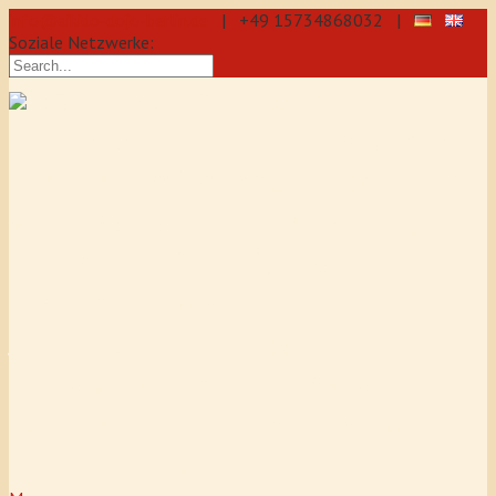
info@aikido-dojo-berlin.de
| +49 15734868032 |
Soziale Netzwerke:
präzise & dynamische
Selbstverteidigung durch Aikido: Wir
sind eine professionelle Schule für
Aikido & Kenjutsu. Wir bieten Jeden
Tag Training für Anfänger und
Fortgeschrittene an, auch für
Jugendliche und Kinder ab 5 Jahre.
Unser Aikido-Training fördert
Koordination, Konzentration sowie
Selbstbewusstsein.