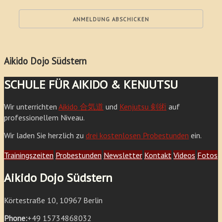
Aikido Dojo Südstern
SCHULE FÜR AIKIDO & KENJUTSU
Wir unterrichten
Aikido 合気道
und
Kenjutsu 剣術
auf
professionellem Niveau.
Wir laden Sie herzlich zu
drei kostenlosen Probestunden
ein.
Trainingszeiten
Probestunden
Newsletter
Kontakt
Videos
Fotos
Aikido Dojo Südstern
Körtestraße 10, 10967 Berlin
Phone:
+49 15734868032