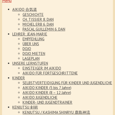
Menu
AIKIDO 合気道
GESCHICHTE
CH. TISSIER 8. DAN
MICHEL ERB 6. DAN
PASCAL GUILLEMIN 6. DAN
LEHRER: JEAN-MARIE
EMPFEHLUNG
ÜBER UNS
DOJO
DOJO MIETEN
LAGEPLAN
UNSERE LERNSTUFEN
EINSTEIGER IM AIKIDO
AIKIDO FÜR FORTGESCHRITTENE
KINDER
SELBSTVERTEIDIGUNG FÜR KINDER UND JUGENDLICHE
AIKIDO KINDER (5 bis 7 Jahre)
AIKIDO KINDER (8 – 12 Jahre)
AIKIDO JUGENDLICHE
KINDER- UND JUGENDTRAINER
KENJUTSU 剣術
KENJUTSU / KASHIMA SHINRYU 鹿島神流