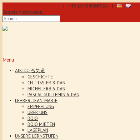
info@aikido-dojo-berlin.de
| +49 15734868032 |
Soziale Netzwerke:
präzise & dynamische Selbstverteidi
Kenjutsu. Wir bieten Jeden Tag Traini
5 Jahre. Unser Aikido-Training förder
Menu
AIKIDO 合気道
GESCHICHTE
CH. TISSIER 8. DAN
MICHEL ERB 6. DAN
PASCAL GUILLEMIN 6. DAN
LEHRER: JEAN-MARIE
EMPFEHLUNG
ÜBER UNS
DOJO
DOJO MIETEN
LAGEPLAN
UNSERE LERNSTUFEN