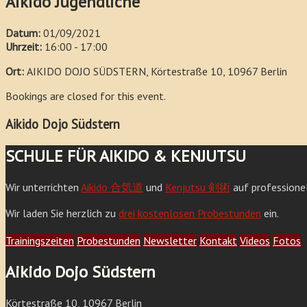
Aikido Jugendliche
Datum:
01/09/2021
Uhrzeit:
16:00 - 17:00
Ort:
AIKIDO DOJO SÜDSTERN, Körtestraße 10, 10967 Berlin
Bookings are closed for this event.
Aikido Dojo Südstern
SCHULE FÜR AIKIDO & KENJUTSU
Wir unterrichten
Aikido 合気道
und
Kenjutsu 剣術
auf professione
Wir laden Sie herzlich zu
drei kostenlosen Probestunden
ein.
Trainingszeiten
Probestunden
Newsletter
Kontakt
Videos
Fotos
Aikido Dojo Südstern
Körtestraße 10, 10967 Berlin