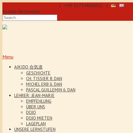
info@aikido-dojo-berlin.de
| +49 15734868032 |
Soziale Netzwerke:
präzise & dynamische Selbstverteidi
Kenjutsu. Wir bieten Jeden Tag Traini
5 Jahre. Unser Aikido-Training förder
Menu
AIKIDO 合気道
GESCHICHTE
CH. TISSIER 8. DAN
MICHEL ERB 6. DAN
PASCAL GUILLEMIN 6. DAN
LEHRER: JEAN-MARIE
EMPFEHLUNG
ÜBER UNS
DOJO
DOJO MIETEN
LAGEPLAN
UNSERE LERNSTUFEN