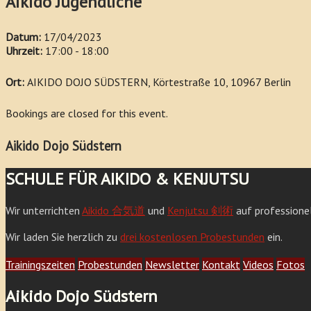
Aikido Jugendliche
Datum:
17/04/2023
Uhrzeit:
17:00 - 18:00
Ort:
AIKIDO DOJO SÜDSTERN, Körtestraße 10, 10967 Berlin
Bookings are closed for this event.
Aikido Dojo Südstern
SCHULE FÜR AIKIDO & KENJUTSU
Wir unterrichten
Aikido 合気道
und
Kenjutsu 剣術
auf professione
Wir laden Sie herzlich zu
drei kostenlosen Probestunden
ein.
Trainingszeiten
Probestunden
Newsletter
Kontakt
Videos
Fotos
Aikido Dojo Südstern