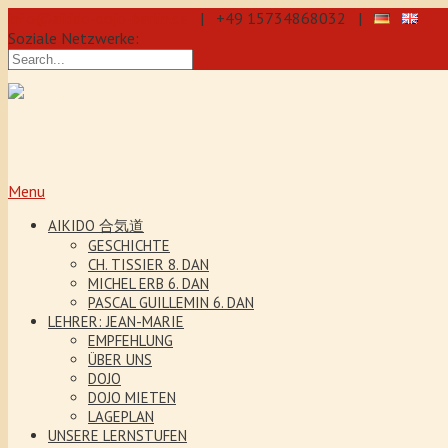
info@aikido-dojo-berlin.de
| +49 15734868032 |
Soziale Netzwerke:
präzise & dynamische Selbstverteidi
Kenjutsu. Wir bieten Jeden Tag Traini
5 Jahre. Unser Aikido-Training förder
Menu
AIKIDO 合気道
GESCHICHTE
CH. TISSIER 8. DAN
MICHEL ERB 6. DAN
PASCAL GUILLEMIN 6. DAN
LEHRER: JEAN-MARIE
EMPFEHLUNG
ÜBER UNS
DOJO
DOJO MIETEN
LAGEPLAN
UNSERE LERNSTUFEN