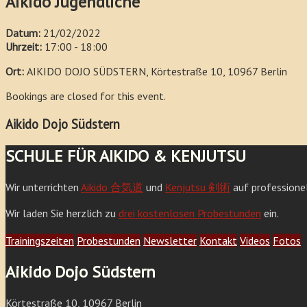
Aikido Jugendliche
Datum:
21/02/2022
Uhrzeit:
17:00 - 18:00
Ort:
AIKIDO DOJO SÜDSTERN, Körtestraße 10, 10967 Berlin
Bookings are closed for this event.
Aikido Dojo Südstern
SCHULE FÜR AIKIDO & KENJUTSU
Wir unterrichten
Aikido 合気道
und
Kenjutsu 剣術
auf professione
Wir laden Sie herzlich zu
drei kostenlosen Probestunden
ein.
Trainingszeiten
Probestunden
Newsletter
Kontakt
Videos
Fotos
Aikido Dojo Südstern
Körtestraße 10, 10967 Berlin