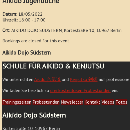
Aikido Jugendliche
Datum:
18/05/2022
Uhrzeit:
16:00 - 17:00
Ort:
AIKIDO DOJO SÜDSTERN, Körtestraße 10, 10967 Berlin
Bookings are closed for this event.
Aikido Dojo Südstern
SCHULE FÜR AIKIDO & KENJUTSU
Wir unterrichten
Aikido 合気道
und
Kenjutsu 剣術
auf professione
Wir laden Sie herzlich zu
drei kostenlosen Probestunden
ein.
Trainingszeiten
Probestunden
Newsletter
Kontakt
Videos
Fotos
Aikido Dojo Südstern
Körtestraße 10, 10967 Berlin