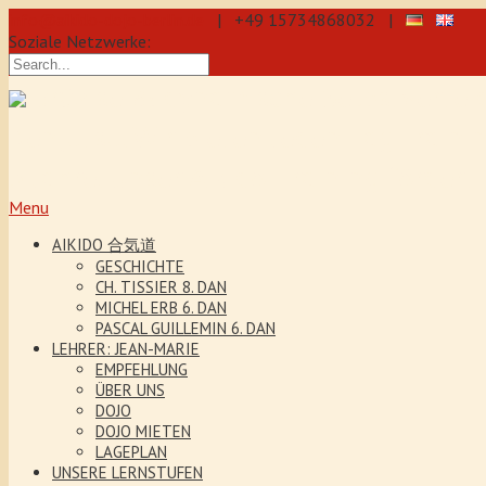
info@aikido-dojo-berlin.de
| +49 15734868032 |
Soziale Netzwerke:
präzise & dynamische Selbstverteidi
Kenjutsu. Wir bieten Jeden Tag Traini
5 Jahre. Unser Aikido-Training förder
Menu
AIKIDO 合気道
GESCHICHTE
CH. TISSIER 8. DAN
MICHEL ERB 6. DAN
PASCAL GUILLEMIN 6. DAN
LEHRER: JEAN-MARIE
EMPFEHLUNG
ÜBER UNS
DOJO
DOJO MIETEN
LAGEPLAN
UNSERE LERNSTUFEN