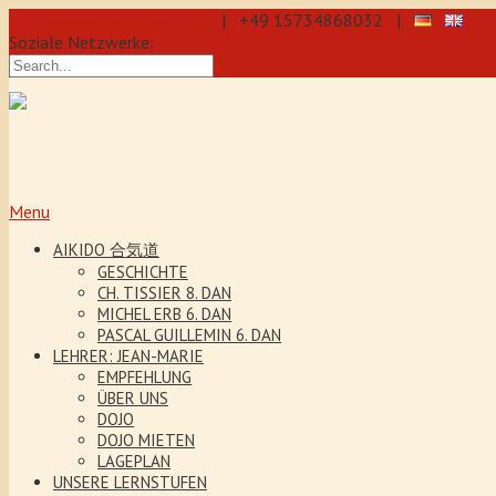
info@aikido-dojo-berlin.de
| +49 15734868032 |
Soziale Netzwerke:
präzise & dynamische Selbstverteidi
Kenjutsu. Wir bieten Jeden Tag Traini
5 Jahre. Unser Aikido-Training förder
Menu
AIKIDO 合気道
GESCHICHTE
CH. TISSIER 8. DAN
MICHEL ERB 6. DAN
PASCAL GUILLEMIN 6. DAN
LEHRER: JEAN-MARIE
EMPFEHLUNG
ÜBER UNS
DOJO
DOJO MIETEN
LAGEPLAN
UNSERE LERNSTUFEN