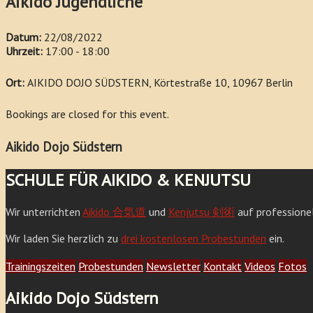
Aikido Jugendliche
Datum:
22/08/2022
Uhrzeit:
17:00 - 18:00
Ort:
AIKIDO DOJO SÜDSTERN, Körtestraße 10, 10967 Berlin
Bookings are closed for this event.
Aikido Dojo Südstern
SCHULE FÜR AIKIDO & KENJUTSU
Wir unterrichten
Aikido 合気道
und
Kenjutsu 剣術
auf professione
Wir laden Sie herzlich zu
drei kostenlosen Probestunden
ein.
Trainingszeiten
Probestunden
Newsletter
Kontakt
Videos
Fotos
Aikido Dojo Südstern