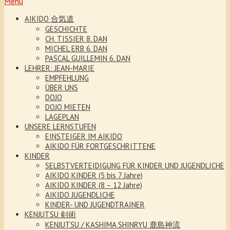
Menu
AIKIDO 合気道
GESCHICHTE
CH. TISSIER 8. DAN
MICHEL ERB 6. DAN
PASCAL GUILLEMIN 6. DAN
LEHRER: JEAN-MARIE
EMPFEHLUNG
ÜBER UNS
DOJO
DOJO MIETEN
LAGEPLAN
UNSERE LERNSTUFEN
EINSTEIGER IM AIKIDO
AIKIDO FÜR FORTGESCHRITTENE
KINDER
SELBSTVERTEIDIGUNG FÜR KINDER UND JUGENDLICHE
AIKIDO KINDER (5 bis 7 Jahre)
AIKIDO KINDER (8 – 12 Jahre)
AIKIDO JUGENDLICHE
KINDER- UND JUGENDTRAINER
KENJUTSU 剣術
KENJUTSU / KASHIMA SHINRYU 鹿島神流