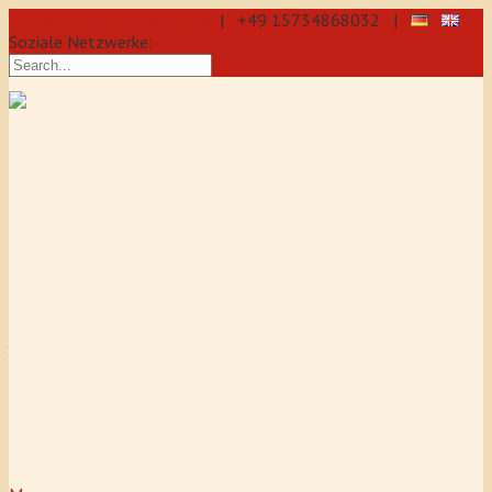
info@aikido-dojo-berlin.de
| +49 15734868032 |
Soziale Netzwerke:
präzise & dynamische
Selbstverteidigung durch Aikido: Wir
sind eine professionelle Schule für
Aikido & Kenjutsu. Wir bieten Jeden
Tag Training für Anfänger und
Fortgeschrittene an, auch für
Jugendliche und Kinder ab 5 Jahre.
Unser Aikido-Training fördert
Koordination, Konzentration sowie
Selbstbewusstsein.