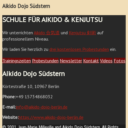
Aikido Dojo Südstern
SCHULE FÜR AIKIDO & KENJUTSU
Wir unterrichten
Aikido 合気道
und
Kenjutsu 剣術
auf
professionellem Niveau.
Wir laden Sie herzlich zu
drei kostenlosen Probestunden
ein.
Trainingszeiten
Probestunden
Newsletter
Kontakt
Videos
Fotos
Aikido Dojo Südstern
Körtestraße 10, 10967 Berlin
Phone:
+49 15734868032
E-mail:
info@aikido-dojo-berlin.de
Website:
https://www.aikido-dojo-berlin.de
© 2001 Jean-Marie Milleville and Aikido Dojo Südstern. All Rights