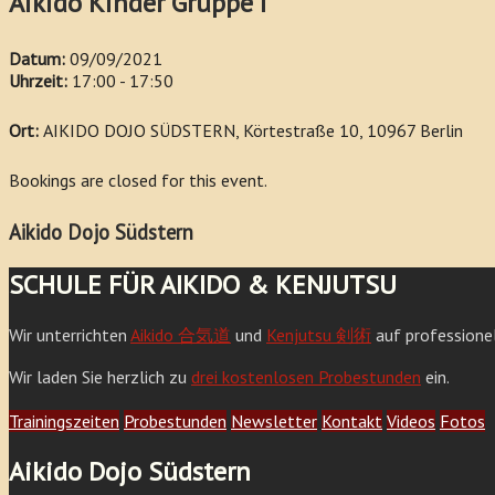
Aikido Kinder Gruppe I
Datum:
09/09/2021
Uhrzeit:
17:00 - 17:50
Ort:
AIKIDO DOJO SÜDSTERN, Körtestraße 10, 10967 Berlin
Bookings are closed for this event.
Aikido Dojo Südstern
SCHULE FÜR AIKIDO & KENJUTSU
Wir unterrichten
Aikido 合気道
und
Kenjutsu 剣術
auf professione
Wir laden Sie herzlich zu
drei kostenlosen Probestunden
ein.
Trainingszeiten
Probestunden
Newsletter
Kontakt
Videos
Fotos
Aikido Dojo Südstern