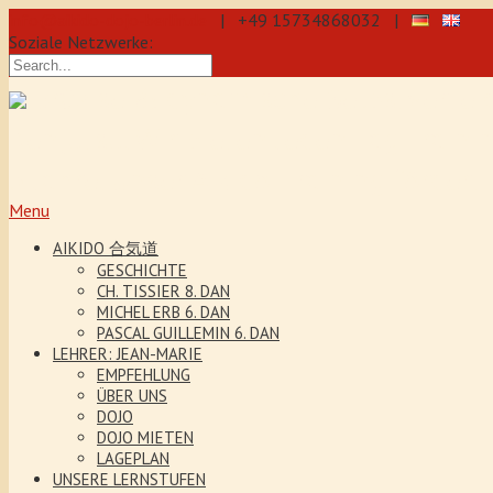
info@aikido-dojo-berlin.de
| +49 15734868032 |
Soziale Netzwerke:
präzise & dynamische Selbstverteidi
Kenjutsu. Wir bieten Jeden Tag Traini
5 Jahre. Unser Aikido-Training förder
Menu
AIKIDO 合気道
GESCHICHTE
CH. TISSIER 8. DAN
MICHEL ERB 6. DAN
PASCAL GUILLEMIN 6. DAN
LEHRER: JEAN-MARIE
EMPFEHLUNG
ÜBER UNS
DOJO
DOJO MIETEN
LAGEPLAN
UNSERE LERNSTUFEN