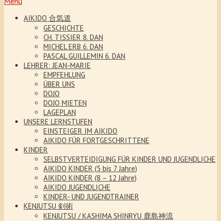
Menu
AIKIDO 合気道
GESCHICHTE
CH. TISSIER 8. DAN
MICHEL ERB 6. DAN
PASCAL GUILLEMIN 6. DAN
LEHRER: JEAN-MARIE
EMPFEHLUNG
ÜBER UNS
DOJO
DOJO MIETEN
LAGEPLAN
UNSERE LERNSTUFEN
EINSTEIGER IM AIKIDO
AIKIDO FÜR FORTGESCHRITTENE
KINDER
SELBSTVERTEIDIGUNG FÜR KINDER UND JUGENDLICHE
AIKIDO KINDER (5 bis 7 Jahre)
AIKIDO KINDER (8 – 12 Jahre)
AIKIDO JUGENDLICHE
KINDER- UND JUGENDTRAINER
KENJUTSU 剣術
KENJUTSU / KASHIMA SHINRYU 鹿島神流