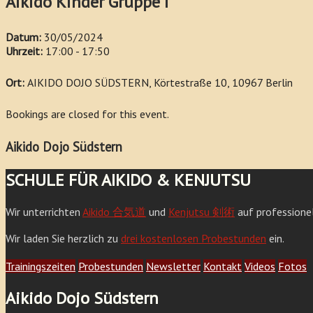
Aikido Kinder Gruppe I
Datum:
30/05/2024
Uhrzeit:
17:00 - 17:50
Ort:
AIKIDO DOJO SÜDSTERN, Körtestraße 10, 10967 Berlin
Bookings are closed for this event.
Aikido Dojo Südstern
SCHULE FÜR AIKIDO & KENJUTSU
Wir unterrichten
Aikido 合気道
und
Kenjutsu 剣術
auf professione
Wir laden Sie herzlich zu
drei kostenlosen Probestunden
ein.
Trainingszeiten
Probestunden
Newsletter
Kontakt
Videos
Fotos
Aikido Dojo Südstern