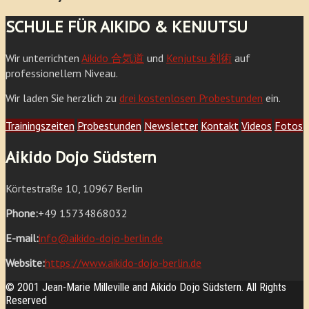
SCHULE FÜR AIKIDO & KENJUTSU
Wir unterrichten
Aikido 合気道
und
Kenjutsu 剣術
auf
professionellem Niveau.
Wir laden Sie herzlich zu
drei kostenlosen Probestunden
ein.
Trainingszeiten
Probestunden
Newsletter
Kontakt
Videos
Fotos
Aikido Dojo Südstern
Körtestraße 10, 10967 Berlin
Phone:
+49 15734868032
E-mail:
info@aikido-dojo-berlin.de
Website:
https://www.aikido-dojo-berlin.de
© 2001 Jean-Marie Milleville and Aikido Dojo Südstern. All Rights
Reserved