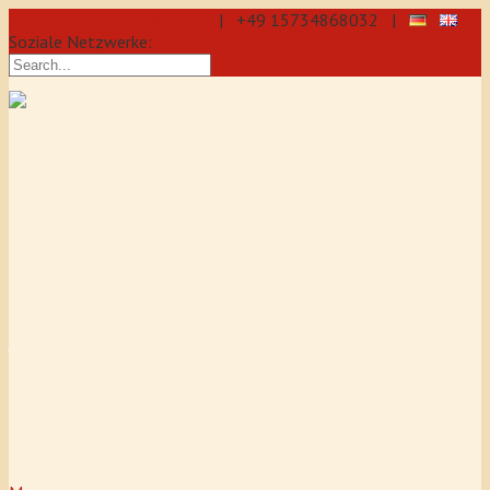
info@aikido-dojo-berlin.de
| +49 15734868032 |
Soziale Netzwerke:
präzise & dynamische
Selbstverteidigung durch Aikido: Wir
sind eine professionelle Schule für
Aikido & Kenjutsu. Wir bieten Jeden
Tag Training für Anfänger und
Fortgeschrittene an, auch für
Jugendliche und Kinder ab 5 Jahre.
Unser Aikido-Training fördert
Koordination, Konzentration sowie
Selbstbewusstsein.