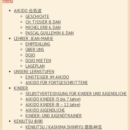
Menu
AIKIDO 合気道
GESCHICHTE
CH. TISSIER 8. DAN
MICHEL ERB 6. DAN
PASCAL GUILLEMIN 6. DAN
LEHRER: JEAN-MARIE
EMPFEHLUNG
ÜBER UNS
DOJO
DOJO MIETEN
LAGEPLAN
UNSERE LERNSTUFEN
EINSTEIGER IM AIKIDO
AIKIDO FÜR FORTGESCHRITTENE
KINDER
SELBSTVERTEIDIGUNG FÜR KINDER UND JUGENDLICHE
AIKIDO KINDER (5 bis 7 Jahre)
AIKIDO KINDER (8 – 12 Jahre)
AIKIDO JUGENDLICHE
KINDER- UND JUGENDTRAINER
KENJUTSU 剣術
KENJUTSU / KASHIMA SHINRYU 鹿島神流