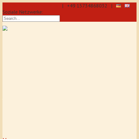
info@aikido-dojo-berlin.de
| +49 15734868032 |
Soziale Netzwerke:
präzise & dynamische
Selbstverteidigung durch Aikido: Wir
sind eine professionelle Schule für
Aikido & Kenjutsu. Wir bieten Jeden
Tag Training für Anfänger und
Fortgeschrittene an, auch für
Jugendliche und Kinder ab 5 Jahre.
Unser Aikido-Training fördert
Koordination, Konzentration sowie
Selbstbewusstsein.