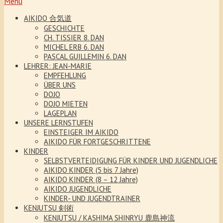
Menu
AIKIDO 合気道
GESCHICHTE
CH. TISSIER 8. DAN
MICHEL ERB 6. DAN
PASCAL GUILLEMIN 6. DAN
LEHRER: JEAN-MARIE
EMPFEHLUNG
ÜBER UNS
DOJO
DOJO MIETEN
LAGEPLAN
UNSERE LERNSTUFEN
EINSTEIGER IM AIKIDO
AIKIDO FÜR FORTGESCHRITTENE
KINDER
SELBSTVERTEIDIGUNG FÜR KINDER UND JUGENDLICHE
AIKIDO KINDER (5 bis 7 Jahre)
AIKIDO KINDER (8 – 12 Jahre)
AIKIDO JUGENDLICHE
KINDER- UND JUGENDTRAINER
KENJUTSU 剣術
KENJUTSU / KASHIMA SHINRYU 鹿島神流