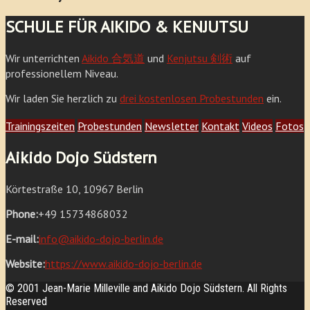
SCHULE FÜR AIKIDO & KENJUTSU
Wir unterrichten
Aikido 合気道
und
Kenjutsu 剣術
auf
professionellem Niveau.
Wir laden Sie herzlich zu
drei kostenlosen Probestunden
ein.
Trainingszeiten
Probestunden
Newsletter
Kontakt
Videos
Fotos
Aikido Dojo Südstern
Körtestraße 10, 10967 Berlin
Phone:
+49 15734868032
E-mail:
info@aikido-dojo-berlin.de
Website:
https://www.aikido-dojo-berlin.de
© 2001 Jean-Marie Milleville and Aikido Dojo Südstern. All Rights
Reserved