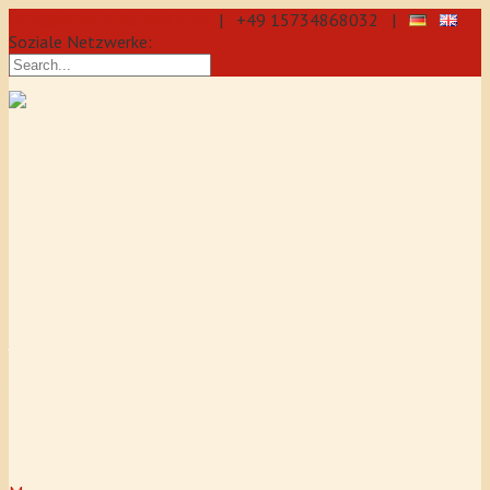
info@aikido-dojo-berlin.de
| +49 15734868032 |
Soziale Netzwerke:
präzise & dynamische
Selbstverteidigung durch Aikido: Wir
sind eine professionelle Schule für
Aikido & Kenjutsu. Wir bieten Jeden
Tag Training für Anfänger und
Fortgeschrittene an, auch für
Jugendliche und Kinder ab 5 Jahre.
Unser Aikido-Training fördert
Koordination, Konzentration sowie
Selbstbewusstsein.