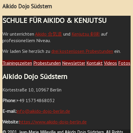
Aikido Dojo Südstern
SCHULE FÜR AIKIDO & KENJUTSU
Wir unterrichten
Aikido 合気道
und
Kenjutsu 剣術
auf
professionellem Niveau.
Wir laden Sie herzlich zu
drei kostenlosen Probestunden
ein.
Trainingszeiten
Probestunden
Newsletter
Kontakt
Videos
Fotos
Aikido Dojo Südstern
Körtestraße 10, 10967 Berlin
Phone:
+49 15734868032
E-mail:
info@aikido-dojo-berlin.de
Website:
https://www.aikido-dojo-berlin.de
© 2001 Jean-Marie Milleville and Aikido Dojo Südstern. All Rights