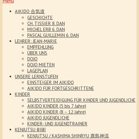
Menu
AIKIDO 合気道
GESCHICHTE
CH. TISSIER 8. DAN
MICHEL ERB 6. DAN
PASCAL GUILLEMIN 6. DAN
LEHRER: JEAN-MARIE
EMPFEHLUNG
ÜBER UNS
DOJO
DOJO MIETEN
LAGEPLAN
UNSERE LERNSTUFEN
EINSTEIGER IM AIKIDO
AIKIDO FÜR FORTGESCHRITTENE
KINDER
SELBSTVERTEIDIGUNG FÜR KINDER UND JUGENDLICHE
AIKIDO KINDER (5 bis 7 Jahre)
AIKIDO KINDER (8 – 12 Jahre)
AIKIDO JUGENDLICHE
KINDER- UND JUGENDTRAINER
KENJUTSU 剣術
KENJUTSU / KASHIMA SHINRYU 鹿島神流