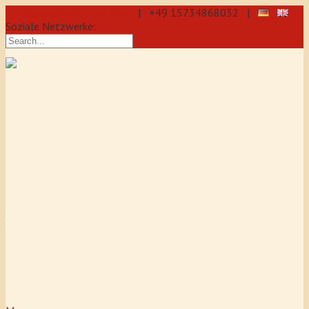
info@aikido-dojo-berlin.de
| +49 15734868032 |
Soziale Netzwerke:
präzise & dynamische
Selbstverteidigung durch Aikido: Wir
sind eine professionelle Schule für
Aikido & Kenjutsu. Wir bieten Jeden
Tag Training für Anfänger und
Fortgeschrittene an, auch für
Jugendliche und Kinder ab 5 Jahre.
Unser Aikido-Training fördert
Koordination, Konzentration sowie
Selbstbewusstsein.