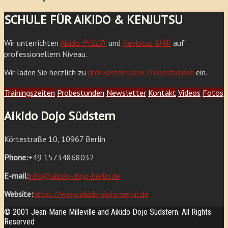
SCHULE FÜR AIKIDO & KENJUTSU
Wir unterrichten
Aikido 合気道
und
Kenjutsu 剣術
auf
professionellem Niveau.
Wir laden Sie herzlich zu
drei kostenlosen Probestunden
ein.
Trainingszeiten
Probestunden
Newsletter
Kontakt
Videos
Fotos
Aikido Dojo Südstern
Körtestraße 10, 10967 Berlin
Phone:
+49 15734868032
E-mail:
info@aikido-dojo-berlin.de
Website:
https://www.aikido-dojo-berlin.de
© 2001 Jean-Marie Milleville and Aikido Dojo Südstern. All Rights
Reserved