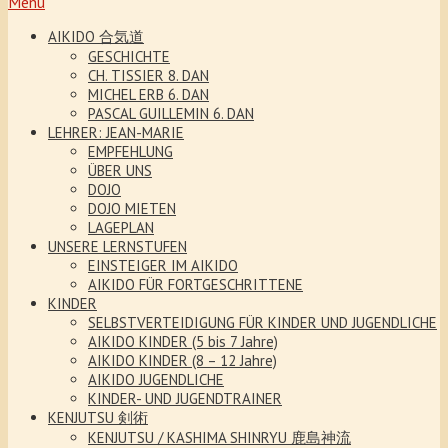
Menu
AIKIDO 合気道
GESCHICHTE
CH. TISSIER 8. DAN
MICHEL ERB 6. DAN
PASCAL GUILLEMIN 6. DAN
LEHRER: JEAN-MARIE
EMPFEHLUNG
ÜBER UNS
DOJO
DOJO MIETEN
LAGEPLAN
UNSERE LERNSTUFEN
EINSTEIGER IM AIKIDO
AIKIDO FÜR FORTGESCHRITTENE
KINDER
SELBSTVERTEIDIGUNG FÜR KINDER UND JUGENDLICHE
AIKIDO KINDER (5 bis 7 Jahre)
AIKIDO KINDER (8 – 12 Jahre)
AIKIDO JUGENDLICHE
KINDER- UND JUGENDTRAINER
KENJUTSU 剣術
KENJUTSU / KASHIMA SHINRYU 鹿島神流