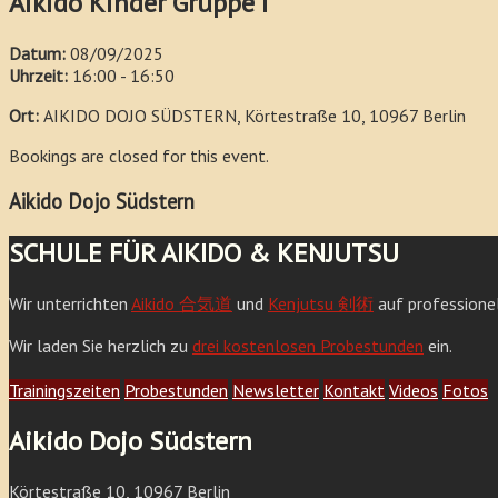
Aikido Kinder Gruppe I
Datum:
08/09/2025
Uhrzeit:
16:00 - 16:50
Ort:
AIKIDO DOJO SÜDSTERN, Körtestraße 10, 10967 Berlin
Bookings are closed for this event.
Aikido Dojo Südstern
SCHULE FÜR AIKIDO & KENJUTSU
Wir unterrichten
Aikido 合気道
und
Kenjutsu 剣術
auf professione
Wir laden Sie herzlich zu
drei kostenlosen Probestunden
ein.
Trainingszeiten
Probestunden
Newsletter
Kontakt
Videos
Fotos
Aikido Dojo Südstern
Körtestraße 10, 10967 Berlin