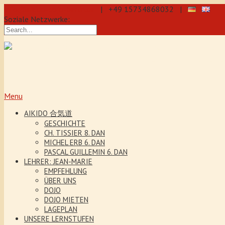
info@aikido-dojo-berlin.de
| +49 15734868032 |
Soziale Netzwerke:
präzise & dynamische Selbstverteidi
Kenjutsu. Wir bieten Jeden Tag Traini
5 Jahre. Unser Aikido-Training förder
Menu
AIKIDO 合気道
GESCHICHTE
CH. TISSIER 8. DAN
MICHEL ERB 6. DAN
PASCAL GUILLEMIN 6. DAN
LEHRER: JEAN-MARIE
EMPFEHLUNG
ÜBER UNS
DOJO
DOJO MIETEN
LAGEPLAN
UNSERE LERNSTUFEN