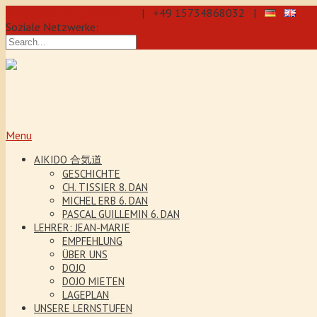
info@aikido-dojo-berlin.de
| +49 15734868032 |
Soziale Netzwerke:
präzise & dynamische Selbstverteidi
Kenjutsu. Wir bieten Jeden Tag Traini
5 Jahre. Unser Aikido-Training förder
Menu
AIKIDO 合気道
GESCHICHTE
CH. TISSIER 8. DAN
MICHEL ERB 6. DAN
PASCAL GUILLEMIN 6. DAN
LEHRER: JEAN-MARIE
EMPFEHLUNG
ÜBER UNS
DOJO
DOJO MIETEN
LAGEPLAN
UNSERE LERNSTUFEN