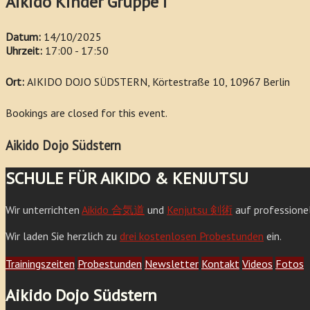
Aikido Kinder Gruppe I
Datum:
14/10/2025
Uhrzeit:
17:00 - 17:50
Ort:
AIKIDO DOJO SÜDSTERN, Körtestraße 10, 10967 Berlin
Bookings are closed for this event.
Aikido Dojo Südstern
SCHULE FÜR AIKIDO & KENJUTSU
Wir unterrichten
Aikido 合気道
und
Kenjutsu 剣術
auf professione
Wir laden Sie herzlich zu
drei kostenlosen Probestunden
ein.
Trainingszeiten
Probestunden
Newsletter
Kontakt
Videos
Fotos
Aikido Dojo Südstern