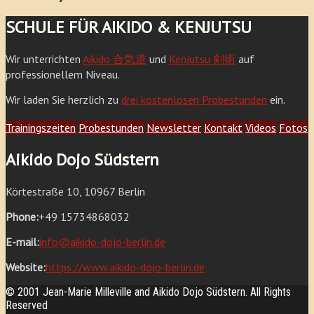
SCHULE FÜR AIKIDO & KENJUTSU
Wir unterrichten
Aikido 合気道
und
Kenjutsu 剣術
auf
professionellem Niveau.
Wir laden Sie herzlich zu
drei kostenlosen Probestunden
ein.
Trainingszeiten
Probestunden
Newsletter
Kontakt
Videos
Fotos
Aikido Dojo Südstern
Körtestraße 10, 10967 Berlin
Phone:
+49 15734868032
E-mail:
info@aikido-dojo-berlin.de
Website:
https://www.aikido-dojo-berlin.de
© 2001 Jean-Marie Milleville and Aikido Dojo Südstern. All Rights
Reserved