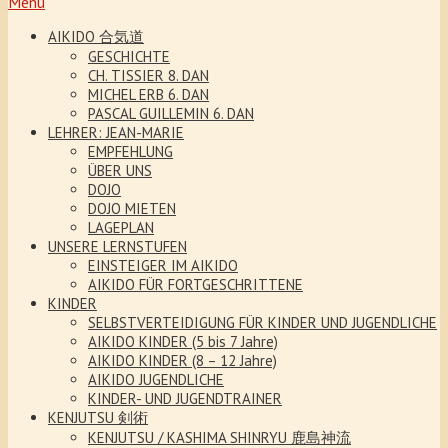
Menu
AIKIDO 合気道
GESCHICHTE
CH. TISSIER 8. DAN
MICHEL ERB 6. DAN
PASCAL GUILLEMIN 6. DAN
LEHRER: JEAN-MARIE
EMPFEHLUNG
ÜBER UNS
DOJO
DOJO MIETEN
LAGEPLAN
UNSERE LERNSTUFEN
EINSTEIGER IM AIKIDO
AIKIDO FÜR FORTGESCHRITTENE
KINDER
SELBSTVERTEIDIGUNG FÜR KINDER UND JUGENDLICHE
AIKIDO KINDER (5 bis 7 Jahre)
AIKIDO KINDER (8 – 12 Jahre)
AIKIDO JUGENDLICHE
KINDER- UND JUGENDTRAINER
KENJUTSU 剣術
KENJUTSU / KASHIMA SHINRYU 鹿島神流