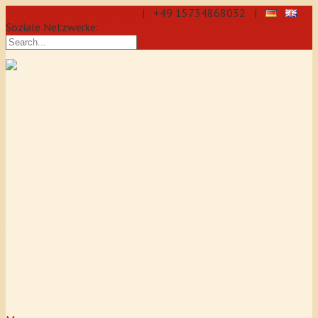
info@aikido-dojo-berlin.de
| +49 15734868032 |
Soziale Netzwerke:
präzise & dynamische
Selbstverteidigung durch Aikido: Wir
sind eine professionelle Schule für
Aikido & Kenjutsu. Wir bieten Jeden
Tag Training für Anfänger und
Fortgeschrittene an, auch für
Jugendliche und Kinder ab 5 Jahre.
Unser Aikido-Training fördert
Koordination, Konzentration sowie
Selbstbewusstsein.