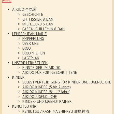
Menu
AIKIDO 合気道
GESCHICHTE
CH. TISSIER 8. DAN
MICHEL ERB 6. DAN
PASCAL GUILLEMIN 6. DAN
LEHRER: JEAN-MARIE
EMPFEHLUNG
ÜBER UNS
DOJO
DOJO MIETEN
LAGEPLAN
UNSERE LERNSTUFEN
EINSTEIGER IM AIKIDO
AIKIDO FÜR FORTGESCHRITTENE
KINDER
SELBSTVERTEIDIGUNG FÜR KINDER UND JUGENDLICHE
AIKIDO KINDER (5 bis 7 Jahre)
AIKIDO KINDER (8 – 12 Jahre)
AIKIDO JUGENDLICHE
KINDER- UND JUGENDTRAINER
KENJUTSU 剣術
KENJUTSU / KASHIMA SHINRYU 鹿島神流