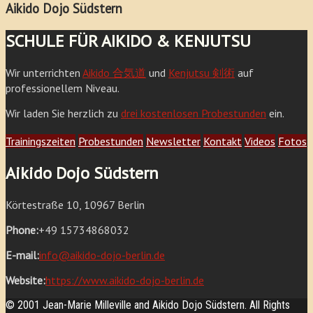
Aikido Dojo Südstern
SCHULE FÜR AIKIDO & KENJUTSU
Wir unterrichten
Aikido 合気道
und
Kenjutsu 剣術
auf
professionellem Niveau.
Wir laden Sie herzlich zu
drei kostenlosen Probestunden
ein.
Trainingszeiten
Probestunden
Newsletter
Kontakt
Videos
Fotos
Aikido Dojo Südstern
Körtestraße 10, 10967 Berlin
Phone:
+49 15734868032
E-mail:
info@aikido-dojo-berlin.de
Website:
https://www.aikido-dojo-berlin.de
© 2001 Jean-Marie Milleville and Aikido Dojo Südstern. All Rights