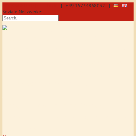
info@aikido-dojo-berlin.de
| +49 15734868032 |
Soziale Netzwerke:
präzise & dynamische
Selbstverteidigung durch Aikido: Wir
sind eine professionelle Schule für
Aikido & Kenjutsu. Wir bieten Jeden
Tag Training für Anfänger und
Fortgeschrittene an, auch für
Jugendliche und Kinder ab 5 Jahre.
Unser Aikido-Training fördert
Koordination, Konzentration sowie
Selbstbewusstsein.