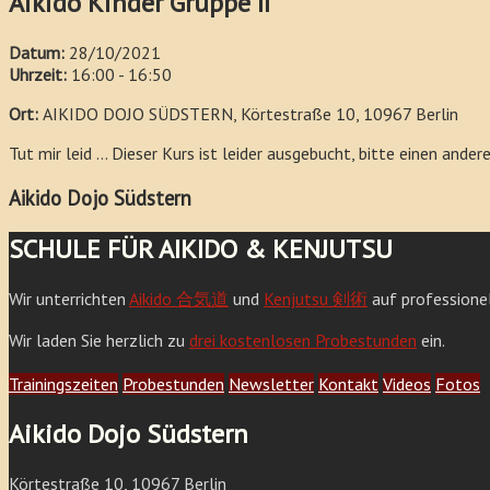
Aikido Kinder Gruppe II
Datum:
28/10/2021
Uhrzeit:
16:00 - 16:50
Ort:
AIKIDO DOJO SÜDSTERN, Körtestraße 10, 10967 Berlin
Tut mir leid ... Dieser Kurs ist leider ausgebucht, bitte einen ande
Aikido Dojo Südstern
SCHULE FÜR AIKIDO & KENJUTSU
Wir unterrichten
Aikido 合気道
und
Kenjutsu 剣術
auf professione
Wir laden Sie herzlich zu
drei kostenlosen Probestunden
ein.
Trainingszeiten
Probestunden
Newsletter
Kontakt
Videos
Fotos
Aikido Dojo Südstern
Körtestraße 10, 10967 Berlin