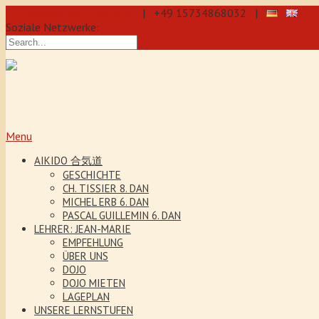
info@aikido-dojo-berlin.de
| +49 15734868032 |
Soziale Netzwerke:
präzise & dynamische Selbstverteidi
Kenjutsu. Wir bieten Jeden Tag Traini
5 Jahre. Unser Aikido-Training förder
Menu
AIKIDO 合気道
GESCHICHTE
CH. TISSIER 8. DAN
MICHEL ERB 6. DAN
PASCAL GUILLEMIN 6. DAN
LEHRER: JEAN-MARIE
EMPFEHLUNG
ÜBER UNS
DOJO
DOJO MIETEN
LAGEPLAN
UNSERE LERNSTUFEN