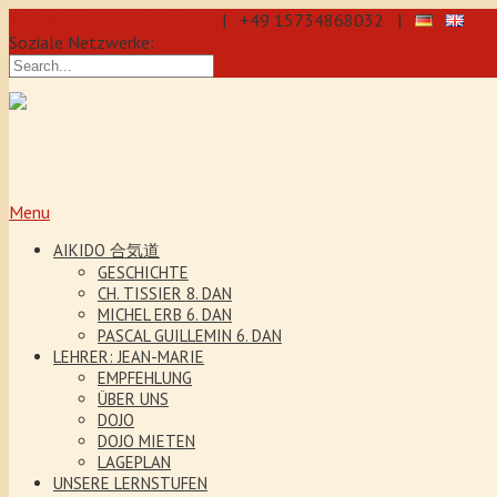
info@aikido-dojo-berlin.de
| +49 15734868032 |
Soziale Netzwerke:
präzise & dynamische Selbstverteidi
Kenjutsu. Wir bieten Jeden Tag Traini
5 Jahre. Unser Aikido-Training förder
Menu
AIKIDO 合気道
GESCHICHTE
CH. TISSIER 8. DAN
MICHEL ERB 6. DAN
PASCAL GUILLEMIN 6. DAN
LEHRER: JEAN-MARIE
EMPFEHLUNG
ÜBER UNS
DOJO
DOJO MIETEN
LAGEPLAN
UNSERE LERNSTUFEN