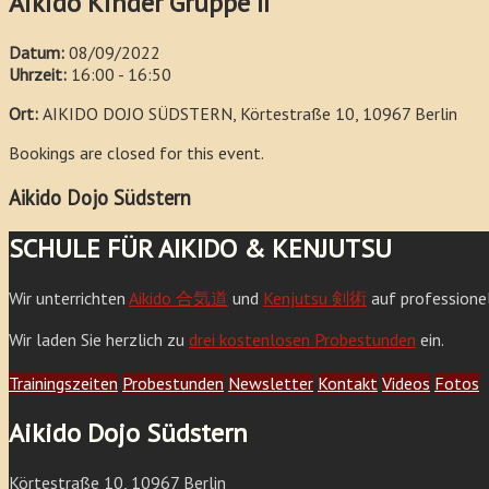
Aikido Kinder Gruppe II
Datum:
08/09/2022
Uhrzeit:
16:00 - 16:50
Ort:
AIKIDO DOJO SÜDSTERN, Körtestraße 10, 10967 Berlin
Bookings are closed for this event.
Aikido Dojo Südstern
SCHULE FÜR AIKIDO & KENJUTSU
Wir unterrichten
Aikido 合気道
und
Kenjutsu 剣術
auf professione
Wir laden Sie herzlich zu
drei kostenlosen Probestunden
ein.
Trainingszeiten
Probestunden
Newsletter
Kontakt
Videos
Fotos
Aikido Dojo Südstern
Körtestraße 10, 10967 Berlin